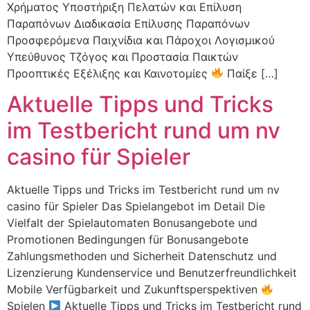
Χρήματος Υποστήριξη Πελατών και Επίλυση
Παραπόνων Διαδικασία Επίλυσης Παραπόνων
Προσφερόμενα Παιχνίδια και Πάροχοι Λογισμικού
Υπεύθυνος Τζόγος και Προστασία Παικτών
Προοπτικές Εξέλιξης και Καινοτομίες
Παίξε […]
Aktuelle Tipps und Tricks
im Testbericht rund um nv
casino für Spieler
Aktuelle Tipps und Tricks im Testbericht rund um nv
casino für Spieler Das Spielangebot im Detail Die
Vielfalt der Spielautomaten Bonusangebote und
Promotionen Bedingungen für Bonusangebote
Zahlungsmethoden und Sicherheit Datenschutz und
Lizenzierung Kundenservice und Benutzerfreundlichkeit
Mobile Verfügbarkeit und Zukunftsperspektiven
Spielen
Aktuelle Tipps und Tricks im Testbericht rund