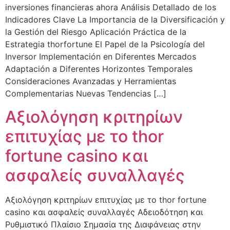
inversiones financieras ahora Análisis Detallado de los
Indicadores Clave La Importancia de la Diversificación y
la Gestión del Riesgo Aplicación Práctica de la
Estrategia thorfortune El Papel de la Psicología del
Inversor Implementación en Diferentes Mercados
Adaptación a Diferentes Horizontes Temporales
Consideraciones Avanzadas y Herramientas
Complementarias Nuevas Tendencias […]
Αξιολόγηση κριτηρίων
επιτυχίας με το thor
fortune casino και
ασφαλείς συναλλαγές
Αξιολόγηση κριτηρίων επιτυχίας με το thor fortune
casino και ασφαλείς συναλλαγές Αδειοδότηση και
Ρυθμιστικό Πλαίσιο Σημασία της Διαφάνειας στην