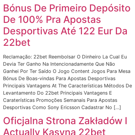
Bónus De Primeiro Depósito
De 100% Pra Apostas
Desportivas Até 122 Eur Da
22bet
Reclamação: 22bet Reembolsar O Dinheiro La Cual Eu
Devia Ter Ganho Na Intencionadamente Que Não
Ganhei Por Ter Saído O Jogo Content Jogos Para Mesa
Bónus De Boas-vindas Para Apostas Desportivas
Principais Vantagens At The Características Métodos De
Levantamento Do 22bet Principais Vantagens E
Caraterísticas Promoções Semanais Para Apostas
Desportivas Como Sony Ericsson Cadastrar No […]
Oficjalna Strona Zakładów I
Actually Kasyna 22bet