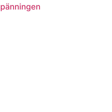
 Spänningen