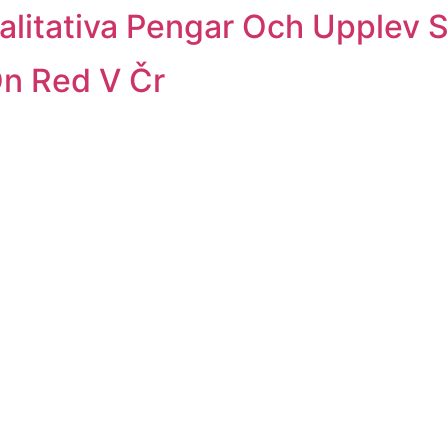
valitativa Pengar Och Upplev
On Red V Čr