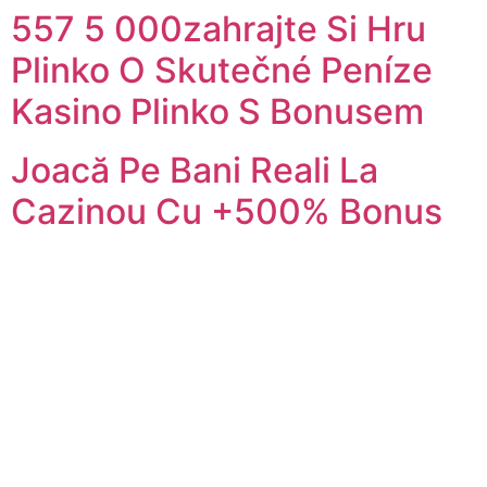
557 5 000zahrajte Si Hru
Plinko O Skutečné Peníze
Kasino Plinko S Bonusem
Joacă Pe Bani Reali La
Cazinou Cu +500% Bonus