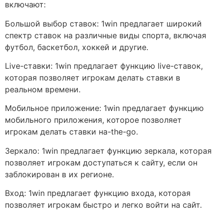
включают:
Большой выбор ставок: 1win предлагает широкий
спектр ставок на различные виды спорта, включая
футбол, баскетбол, хоккей и другие.
Live-ставки: 1win предлагает функцию live-ставок,
которая позволяет игрокам делать ставки в
реальном времени.
Мобильное приложение: 1win предлагает функцию
мобильного приложения, которое позволяет
игрокам делать ставки на-the-go.
Зеркало: 1win предлагает функцию зеркала, которая
позволяет игрокам доступаться к сайту, если он
заблокирован в их регионе.
Вход: 1win предлагает функцию входа, которая
позволяет игрокам быстро и легко войти на сайт.