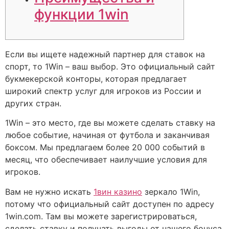
функции 1win
Если вы ищете надежный партнер для ставок на
спорт, то 1Win – ваш выбор. Это официальный сайт
букмекерской конторы, которая предлагает
широкий спектр услуг для игроков из России и
других стран.
1Win – это место, где вы можете сделать ставку на
любое событие, начиная от футбола и заканчивая
боксом. Мы предлагаем более 20 000 событий в
месяц, что обеспечивает наилучшие условия для
игроков.
Вам не нужно искать
1вин казино
зеркало 1Win,
потому что официальный сайт доступен по адресу
1win.com. Там вы можете зарегистрироваться,
сделать ставку и получать выгоды от нашего бонуса