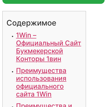
Содержимое
1Win –
Официальный Сайт
Букмекерской
Конторы 1вин
Преимущества
использования
официального
сайта 1Win
Преимущества и