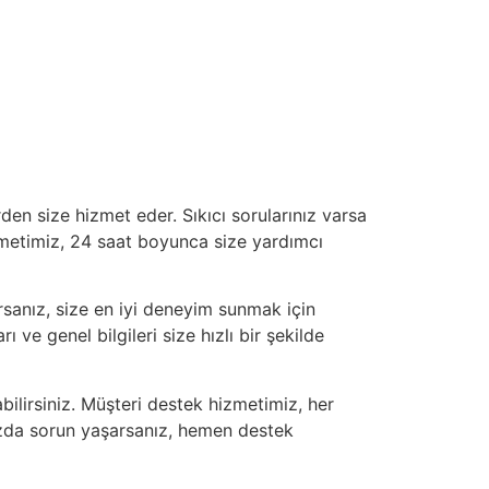
den size hizmet eder. Sıkıcı sorularınız varsa
zmetimiz, 24 saat boyunca size yardımcı
rsanız, size en iyi deneyim sunmak için
ve genel bilgileri size hızlı bir şekilde
ilirsiniz. Müşteri destek hizmetimiz, her
ızda sorun yaşarsanız, hemen destek