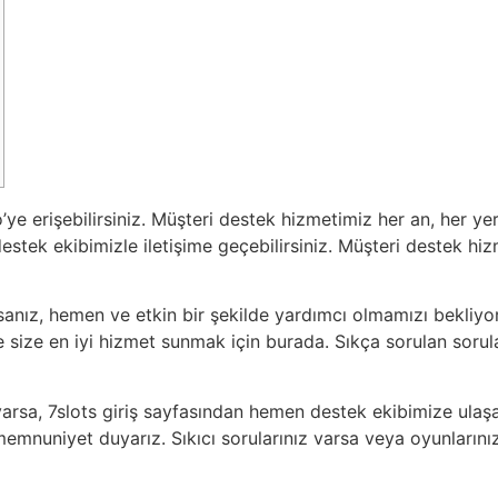
ye erişebilirsiniz. Müşteri destek hizmetimiz her an, her yer
stek ekibimizle iletişime geçebilirsiniz. Müşteri destek hi
sanız, hemen ve etkin bir şekilde yardımcı olmamızı bekliyo
size en iyi hizmet sunmak için burada. Sıkça sorulan soruları 
arsa, 7slots giriş sayfasından hemen destek ekibimize ulaşab
memnuniyet duyarız. Sıkıcı sorularınız varsa veya oyunların