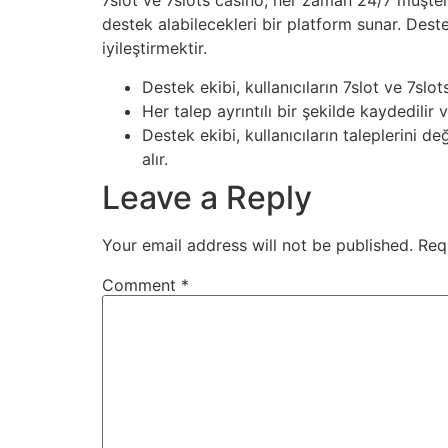
7slot ve 7slots casino, her zaman 24/7 müşteri 
destek alabilecekleri bir platform sunar. Deste
iyileştirmektir.
Destek ekibi, kullanıcıların 7slot ve 7slot
Her talep ayrıntılı bir şekilde kaydedilir 
Destek ekibi, kullanıcıların taleplerini d
alır.
Leave a Reply
Your email address will not be published.
Req
Comment
*