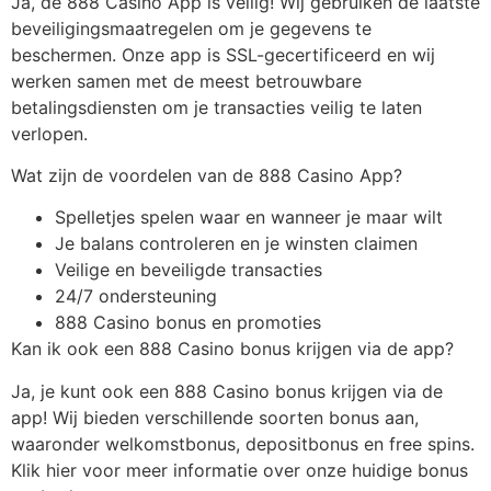
Ja, de 888 Casino App is veilig! Wij gebruiken de laatste
beveiligingsmaatregelen om je gegevens te
beschermen. Onze app is SSL-gecertificeerd en wij
werken samen met de meest betrouwbare
betalingsdiensten om je transacties veilig te laten
verlopen.
Wat zijn de voordelen van de 888 Casino App?
Spelletjes spelen waar en wanneer je maar wilt
Je balans controleren en je winsten claimen
Veilige en beveiligde transacties
24/7 ondersteuning
888 Casino bonus en promoties
Kan ik ook een 888 Casino bonus krijgen via de app?
Ja, je kunt ook een 888 Casino bonus krijgen via de
app! Wij bieden verschillende soorten bonus aan,
waaronder welkomstbonus, depositbonus en free spins.
Klik hier voor meer informatie over onze huidige bonus