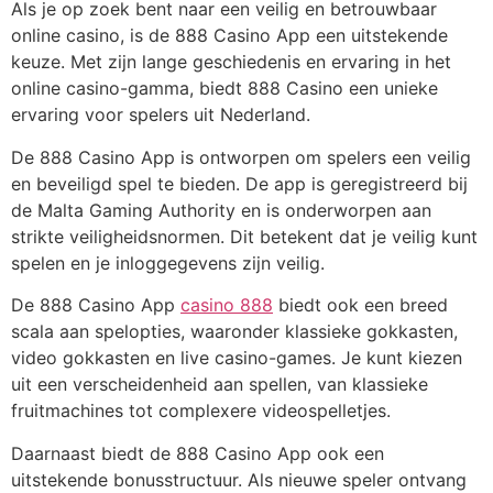
Als je op zoek bent naar een veilig en betrouwbaar
online casino, is de 888 Casino App een uitstekende
keuze. Met zijn lange geschiedenis en ervaring in het
online casino-gamma, biedt 888 Casino een unieke
ervaring voor spelers uit Nederland.
De 888 Casino App is ontworpen om spelers een veilig
en beveiligd spel te bieden. De app is geregistreerd bij
de Malta Gaming Authority en is onderworpen aan
strikte veiligheidsnormen. Dit betekent dat je veilig kunt
spelen en je inloggegevens zijn veilig.
De 888 Casino App
casino 888
biedt ook een breed
scala aan spelopties, waaronder klassieke gokkasten,
video gokkasten en live casino-games. Je kunt kiezen
uit een verscheidenheid aan spellen, van klassieke
fruitmachines tot complexere videospelletjes.
Daarnaast biedt de 888 Casino App ook een
uitstekende bonusstructuur. Als nieuwe speler ontvang