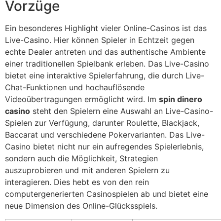
Vorzüge
Ein besonderes Highlight vieler Online-Casinos ist das
Live-Casino. Hier können Spieler in Echtzeit gegen
echte Dealer antreten und das authentische Ambiente
einer traditionellen Spielbank erleben. Das Live-Casino
bietet eine interaktive Spielerfahrung, die durch Live-
Chat-Funktionen und hochauflösende
Videoübertragungen ermöglicht wird. Im
spin dinero
casino
steht den Spielern eine Auswahl an Live-Casino-
Spielen zur Verfügung, darunter Roulette, Blackjack,
Baccarat und verschiedene Pokervarianten. Das Live-
Casino bietet nicht nur ein aufregendes Spielerlebnis,
sondern auch die Möglichkeit, Strategien
auszuprobieren und mit anderen Spielern zu
interagieren. Dies hebt es von den rein
computergenerierten Casinospielen ab und bietet eine
neue Dimension des Online-Glücksspiels.