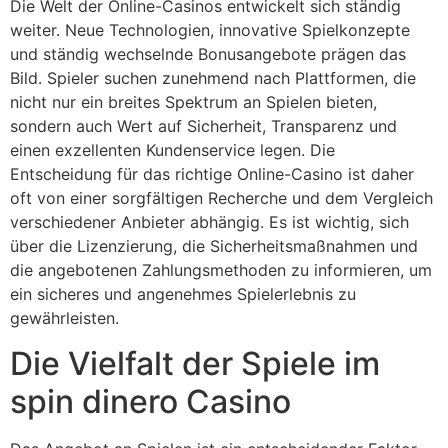
Die Welt der Online-Casinos entwickelt sich ständig
weiter. Neue Technologien, innovative Spielkonzepte
und ständig wechselnde Bonusangebote prägen das
Bild. Spieler suchen zunehmend nach Plattformen, die
nicht nur ein breites Spektrum an Spielen bieten,
sondern auch Wert auf Sicherheit, Transparenz und
einen exzellenten Kundenservice legen. Die
Entscheidung für das richtige Online-Casino ist daher
oft von einer sorgfältigen Recherche und dem Vergleich
verschiedener Anbieter abhängig. Es ist wichtig, sich
über die Lizenzierung, die Sicherheitsmaßnahmen und
die angebotenen Zahlungsmethoden zu informieren, um
ein sicheres und angenehmes Spielerlebnis zu
gewährleisten.
Die Vielfalt der Spiele im
spin dinero Casino