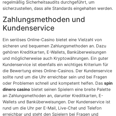
regelmäßig Sicherheitsaudits durchgeführt, um
sicherzustellen, dass alle Standards eingehalten werden.
Zahlungsmethoden und
Kundenservice
Ein seriöses Online-Casino bietet eine Vielzahl von
sicheren und bequemen Zahlungsmethoden an. Dazu
gehören Kreditkarten, E-Wallets, Banküberweisungen
und möglicherweise auch Kryptowährungen. Ein guter
Kundenservice ist ebenfalls ein wichtiges Kriterium für
die Bewertung eines Online-Casinos. Der Kundenservice
sollte rund um die Uhr erreichbar sein und bei Fragen
oder Problemen schnell und kompetent helfen. Das
spin
dinero casino
bietet seinen Spielern eine breite Palette
an Zahlungsmethoden an, darunter Kreditkarten, E-
Wallets und Banküberweisungen. Der Kundenservice ist
rund um die Uhr per E-Mail, Live-Chat und Telefon
erreichbar und steht den Spielern bei Fragen und