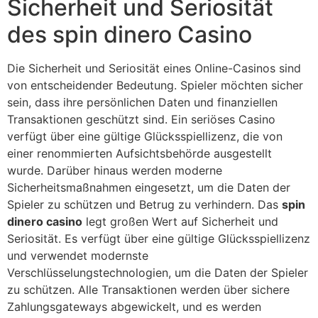
Sicherheit und Seriosität
des spin dinero Casino
Die Sicherheit und Seriosität eines Online-Casinos sind
von entscheidender Bedeutung. Spieler möchten sicher
sein, dass ihre persönlichen Daten und finanziellen
Transaktionen geschützt sind. Ein seriöses Casino
verfügt über eine gültige Glücksspiellizenz, die von
einer renommierten Aufsichtsbehörde ausgestellt
wurde. Darüber hinaus werden moderne
Sicherheitsmaßnahmen eingesetzt, um die Daten der
Spieler zu schützen und Betrug zu verhindern. Das
spin
dinero casino
legt großen Wert auf Sicherheit und
Seriosität. Es verfügt über eine gültige Glücksspiellizenz
und verwendet modernste
Verschlüsselungstechnologien, um die Daten der Spieler
zu schützen. Alle Transaktionen werden über sichere
Zahlungsgateways abgewickelt, und es werden