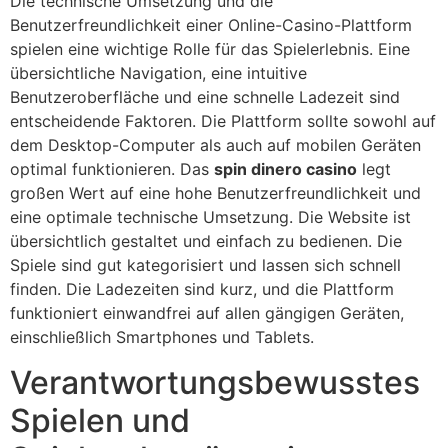
Die technische Umsetzung und die
Benutzerfreundlichkeit einer Online-Casino-Plattform
spielen eine wichtige Rolle für das Spielerlebnis. Eine
übersichtliche Navigation, eine intuitive
Benutzeroberfläche und eine schnelle Ladezeit sind
entscheidende Faktoren. Die Plattform sollte sowohl auf
dem Desktop-Computer als auch auf mobilen Geräten
optimal funktionieren. Das
spin dinero casino
legt
großen Wert auf eine hohe Benutzerfreundlichkeit und
eine optimale technische Umsetzung. Die Website ist
übersichtlich gestaltet und einfach zu bedienen. Die
Spiele sind gut kategorisiert und lassen sich schnell
finden. Die Ladezeiten sind kurz, und die Plattform
funktioniert einwandfrei auf allen gängigen Geräten,
einschließlich Smartphones und Tablets.
Verantwortungsbewusstes
Spielen und