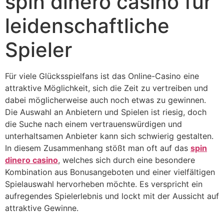
spin dinero casino für
leidenschaftliche
Spieler
Für viele Glücksspielfans ist das Online-Casino eine
attraktive Möglichkeit, sich die Zeit zu vertreiben und
dabei möglicherweise auch noch etwas zu gewinnen.
Die Auswahl an Anbietern und Spielen ist riesig, doch
die Suche nach einem vertrauenswürdigen und
unterhaltsamen Anbieter kann sich schwierig gestalten.
In diesem Zusammenhang stößt man oft auf das
spin
dinero casino
, welches sich durch eine besondere
Kombination aus Bonusangeboten und einer vielfältigen
Spielauswahl hervorheben möchte. Es verspricht ein
aufregendes Spielerlebnis und lockt mit der Aussicht auf
attraktive Gewinne.