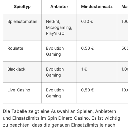
Spieltyp
Anbieter
Mindesteinsatz
Ma
Spielautomaten
NetEnt,
0,10 €
10
Microgaming,
Play'n GO
Roulette
Evolution
0,50 €
50
Gaming
Blackjack
Evolution
1 €
1.0
Gaming
Live-Casino
Evolution
0,50 €
10.
Gaming
Die Tabelle zeigt eine Auswahl an Spielen, Anbietern
und Einsatzlimits im Spin Dinero Casino. Es ist wichtig
zu beachten, dass die genauen Einsatzlimits je nach