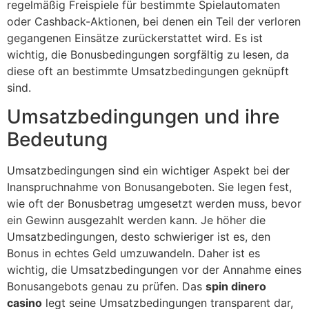
regelmäßig Freispiele für bestimmte Spielautomaten
oder Cashback-Aktionen, bei denen ein Teil der verloren
gegangenen Einsätze zurückerstattet wird. Es ist
wichtig, die Bonusbedingungen sorgfältig zu lesen, da
diese oft an bestimmte Umsatzbedingungen geknüpft
sind.
Umsatzbedingungen und ihre
Bedeutung
Umsatzbedingungen sind ein wichtiger Aspekt bei der
Inanspruchnahme von Bonusangeboten. Sie legen fest,
wie oft der Bonusbetrag umgesetzt werden muss, bevor
ein Gewinn ausgezahlt werden kann. Je höher die
Umsatzbedingungen, desto schwieriger ist es, den
Bonus in echtes Geld umzuwandeln. Daher ist es
wichtig, die Umsatzbedingungen vor der Annahme eines
Bonusangebots genau zu prüfen. Das
spin dinero
casino
legt seine Umsatzbedingungen transparent dar,