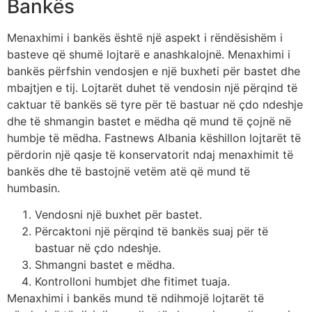
Bankës
Menaxhimi i bankës është një aspekt i rëndësishëm i
basteve që shumë lojtarë e anashkalojnë. Menaxhimi i
bankës përfshin vendosjen e një buxheti për bastet dhe
mbajtjen e tij. Lojtarët duhet të vendosin një përqind të
caktuar të bankës së tyre për të bastuar në çdo ndeshje
dhe të shmangin bastet e mëdha që mund të çojnë në
humbje të mëdha. Fastnews Albania këshillon lojtarët të
përdorin një qasje të konservatorit ndaj menaxhimit të
bankës dhe të bastojnë vetëm atë që mund të
humbasin.
Vendosni një buxhet për bastet.
Përcaktoni një përqind të bankës suaj për të
bastuar në çdo ndeshje.
Shmangni bastet e mëdha.
Kontrolloni humbjet dhe fitimet tuaja.
Menaxhimi i bankës mund të ndihmojë lojtarët të