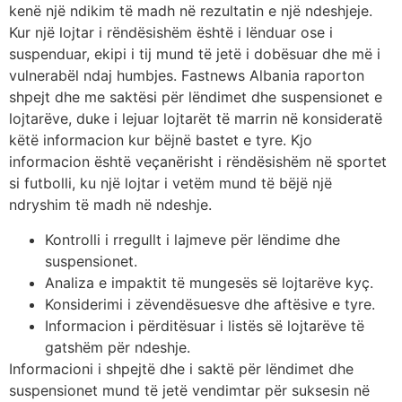
kenë një ndikim të madh në rezultatin e një ndeshjeje.
Kur një lojtar i rëndësishëm është i lënduar ose i
suspenduar, ekipi i tij mund të jetë i dobësuar dhe më i
vulnerabël ndaj humbjes. Fastnews Albania raporton
shpejt dhe me saktësi për lëndimet dhe suspensionet e
lojtarëve, duke i lejuar lojtarët të marrin në konsideratë
këtë informacion kur bëjnë bastet e tyre. Kjo
informacion është veçanërisht i rëndësishëm në sportet
si futbolli, ku një lojtar i vetëm mund të bëjë një
ndryshim të madh në ndeshje.
Kontrolli i rregullt i lajmeve për lëndime dhe
suspensionet.
Analiza e impaktit të mungesës së lojtarëve kyç.
Konsiderimi i zëvendësuesve dhe aftësive e tyre.
Informacion i përditësuar i listës së lojtarëve të
gatshëm për ndeshje.
Informacioni i shpejtë dhe i saktë për lëndimet dhe
suspensionet mund të jetë vendimtar për suksesin në