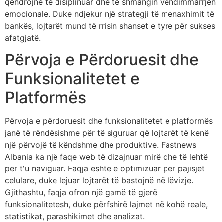
qëndrojnë të disiplinuar dhe të shmangin vendimmarrjen
emocionale. Duke ndjekur një strategji të menaxhimit të
bankës, lojtarët mund të rrisin shanset e tyre për sukses
afatgjatë.
Përvoja e Përdoruesit dhe
Funksionalitetet e
Platformës
Përvoja e përdoruesit dhe funksionalitetet e platformës
janë të rëndësishme për të siguruar që lojtarët të kenë
një përvojë të këndshme dhe produktive. Fastnews
Albania ka një faqe web të dizajnuar mirë dhe të lehtë
për t'u naviguar. Faqja është e optimizuar për pajisjet
celulare, duke lejuar lojtarët të bastojnë në lëvizje.
Gjithashtu, faqja ofron një gamë të gjerë
funksionalitetesh, duke përfshirë lajmet në kohë reale,
statistikat, parashikimet dhe analizat.