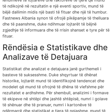
lëndimeve të lojtarëve dhe faktorëve të tjerë që mund
të ndikojnë në rezultatin e një eventi sportiv, mund të
bëjë dallimin midis një basti të fituar dhe një të humbur.
Fastnews Albania synon të ofrojë pikëpamje të thelluara
dhe të paanshme, duke ndihmuar lojtarët të bëjnë
zgjedhje të informuara dhe të rrisin shanset e tyre për të
fituar.
Rëndësia e Statistikave dhe
Analizave të Detajuara
Statistikat dhe analizat e detajuara janë gurthemeli i
basteve të suksesshme. Duke shqyrtuar të dhënat
historike, lojtarët mund të identifikojnë tendencat dhe
modelet që mund të ofrojnë të dhëna të vlefshme për
rezultatet e ardhshme. Për shembull, analizimi i formave
të ekipeve në shtëpi dhe jashtë shtëpisë, numri i golave
të shënuar dhe të pranuar, numri i kartonëve të
ndërmarrë dhe statistikat e tjera të ngjashme, mund të