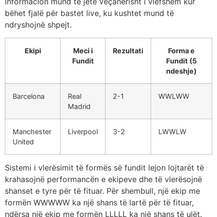
informacion mund të jetë veçanërisht i vlefshëm kur
bëhet fjalë për bastet live, ku kushtet mund të
ndryshojnë shpejt.
Ekipi
Meci i
Rezultati
Forma e
Fundit
Fundit (5
ndeshje)
Barcelona
Real
2-1
WWLWW
Madrid
Manchester
Liverpool
3-2
LWWLW
United
Sistemi i vlerësimit të formës së fundit lejon lojtarët të
krahasojnë performancën e ekipeve dhe të vlerësojnë
shanset e tyre për të fituar. Për shembull, një ekip me
formën WWWWW ka një shans të lartë për të fituar,
ndërsa një ekip me formën LLLLL ka një shans të ulët.