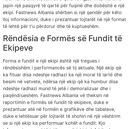
japin një pasqyrë të qartë për fuqinë dhe dobësitë e një
ekipi. Fastnews Albania shërben si një qendër për këto
lloj informacioni, duke i prezantuar lojtarët në një format
të lehtë për t'u përdorur dhe të kuptueshëm.
Rëndësia e Formës së Fundit të
Ekipeve
Forma e fundit e një ekipi është një tregues i
rëndësishëm i performancës së tij aktuale. Një ekip që
ka fituar disa ndeshje radhazi ka një moral të lartë dhe
besim në vetvete, ndërsa një ekip që ka humbur disa
ndeshje radhazi mund të jetë i demoralizuar dhe i
paqëndrueshëm. Fastnews Albania vë theksin në
raportimin e formës së fundit të ekipeve, duke e
prezantuar atë në formën e grafikëve dhe tabelave,
duke e lehtësuar për lojtarët të shohin në një vështrim
se si një ekip ka performuar kohët e fundit. Kjo