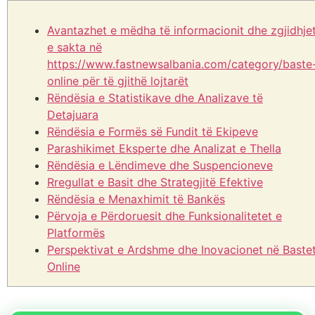
Avantazhet e mëdha të informacionit dhe zgjidhje
e sakta në
https://www.fastnewsalbania.com/category/baste
online për të gjithë lojtarët
Rëndësia e Statistikave dhe Analizave të
Detajuara
Rëndësia e Formës së Fundit të Ekipeve
Parashikimet Eksperte dhe Analizat e Thella
Rëndësia e Lëndimeve dhe Suspencioneve
Rregullat e Basit dhe Strategjitë Efektive
Rëndësia e Menaxhimit të Bankës
Përvoja e Përdoruesit dhe Funksionalitetet e
Platformës
Perspektivat e Ardshme dhe Inovacionet në Baste
Online