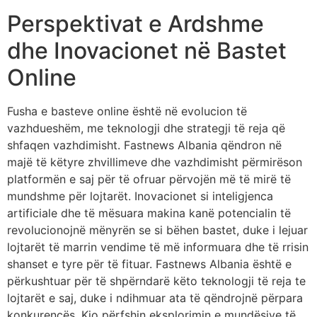
Perspektivat e Ardshme
dhe Inovacionet në Bastet
Online
Fusha e basteve online është në evolucion të
vazhdueshëm, me teknologji dhe strategji të reja që
shfaqen vazhdimisht. Fastnews Albania qëndron në
majë të këtyre zhvillimeve dhe vazhdimisht përmirëson
platformën e saj për të ofruar përvojën më të mirë të
mundshme për lojtarët. Inovacionet si inteligjenca
artificiale dhe të mësuara makina kanë potencialin të
revolucionojnë mënyrën se si bëhen bastet, duke i lejuar
lojtarët të marrin vendime të më informuara dhe të rrisin
shanset e tyre për të fituar. Fastnews Albania është e
përkushtuar për të shpërndarë këto teknologji të reja te
lojtarët e saj, duke i ndihmuar ata të qëndrojnë përpara
konkurencës. Kjo përfshin eksplorimin e mundësive të