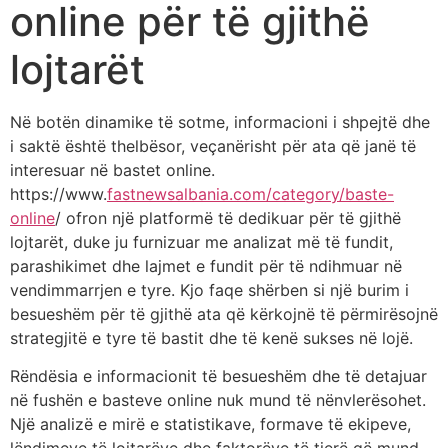
online për të gjithë
lojtarët
Në botën dinamike të sotme, informacioni i shpejtë dhe
i saktë është thelbësor, veçanërisht për ata që janë të
interesuar në bastet online.
https://www.
fastnewsalbania.com/category/baste-
online
/ ofron një platformë të dedikuar për të gjithë
lojtarët, duke ju furnizuar me analizat më të fundit,
parashikimet dhe lajmet e fundit për të ndihmuar në
vendimmarrjen e tyre. Kjo faqe shërben si një burim i
besueshëm për të gjithë ata që kërkojnë të përmirësojnë
strategjitë e tyre të bastit dhe të kenë sukses në lojë.
Rëndësia e informacionit të besueshëm dhe të detajuar
në fushën e basteve online nuk mund të nënvlerësohet.
Një analizë e mirë e statistikave, formave të ekipeve,