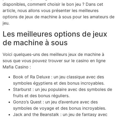
disponibles, comment choisir le bon jeu ? Dans cet
article, nous allons vous présenter les meilleures
options de jeux de machine à sous pour les amateurs de
jeu.
Les meilleures options de jeux
de machine à sous
Voici quelques-uns des meilleurs jeux de machine à
sous que vous pouvez trouver sur le casino en ligne
Mafia Casino :
Book of Ra Deluxe : un jeu classique avec des
symboles égyptiens et des bonus incroyables.
Starburst : un jeu populaire avec des symboles de
fruits et des bonus réguliers.
Gonzo’s Quest : un jeu d’aventure avec des
symboles de voyage et des bonus incroyables.
Jack and the Beanstalk : un jeu de fantasy avec