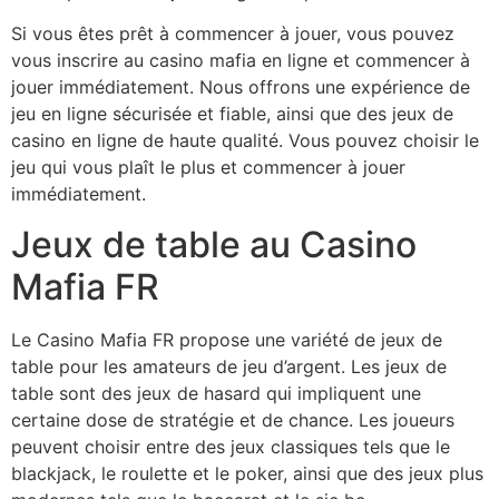
Si vous êtes prêt à commencer à jouer, vous pouvez
vous inscrire au casino mafia en ligne et commencer à
jouer immédiatement. Nous offrons une expérience de
jeu en ligne sécurisée et fiable, ainsi que des jeux de
casino en ligne de haute qualité. Vous pouvez choisir le
jeu qui vous plaît le plus et commencer à jouer
immédiatement.
Jeux de table au Casino
Mafia FR
Le Casino Mafia FR propose une variété de jeux de
table pour les amateurs de jeu d’argent. Les jeux de
table sont des jeux de hasard qui impliquent une
certaine dose de stratégie et de chance. Les joueurs
peuvent choisir entre des jeux classiques tels que le
blackjack, le roulette et le poker, ainsi que des jeux plus