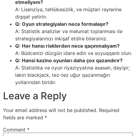
etməliyəm?
A: Lisenziya, təhlükəsizlik, və müştəri rəylərinə
diqqət yetirin.
Q: Oyun strategiyaları necə formalaşır?
A: Statistik analizlər və məlumat toplanması ilə
strategiyalarınızı inkişaf etdirə bilərsiniz.
Q: Hər hansı risklərdən necə qaçınmalıyam?
A: Büdcənizi düzgün idarə edin və soyuqqanlı olun.
Q: Hansi kazino oyunları daha çox qazandırır?
A: Statistika və oyun riyaziyyatına əsasən, dəyişir;
lakin blackjack, tez-tez uğur qazanmağın
yollarından biridir.
Leave a Reply
Your email address will not be published.
Required
fields are marked
*
Comment
*