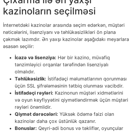
kazinoların seçilməsi
İnternetdəki kazinolar arasında seçim edərkən, müştəri
nəticələrini, lisenziyanı və təhlükəsizlikləri ön plana
çəkmək lazımdır. Ən yaxşı kazinolar aşağıdakı meyarlara
əsasən seçilir:
İcazə və lisenziya:
Hər bir kazino, müvafiq
tənzimləyici orqanlar tərəfindən lisenziyalı
olmalıdır.
Təhlükəsizlik:
İstifadəçi məlumatlarının qorunması
üçün SSL şifrələməsinin tətbiq olunması vacibdir.
İstifadəçi rəyləri:
Kazinonun müştəri xidmətlərini
və oyun keyfiyyətini qiymətləndirmək üçün müştəri
rəyləri önəmlidir.
Qiymət dərəcələri:
Yüksək ödəmə faizi olan
kazinolar daha çox üstünlük qazanır.
Bonuslar:
Qeyri-adi bonus və təkliflər, oyunçular