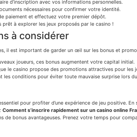
ire d’inscription avec vos informations personnelles.
ocuments nécessaires pour confirmer votre identité.
e paiement et effectuez votre premier dépôt.
prêt à explorer les jeux proposés par le casino !
ns à considérer
, il est important de garder un œil sur les bonus et promot
uveaux joueurs, ces bonus augmentent votre capital initial.
e le casino propose des promotions attractives pour les jo
 les conditions pour éviter toute mauvaise surprise lors du 
essentiel pour profiter d’une expérience de jeu positive. En
ez
Comment s’inscrire rapidement sur un casino online Fr
ns de bonus avantageuses. Prenez votre temps pour compare