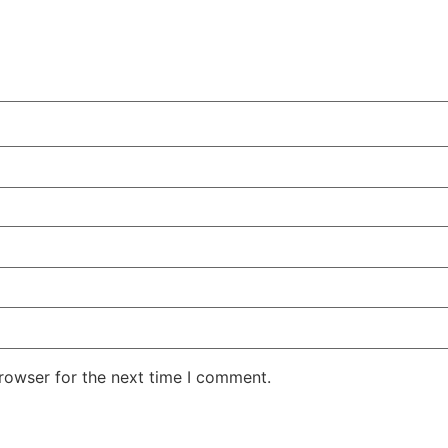
rowser for the next time I comment.