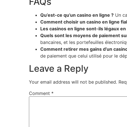
FAQs
Qu’est-ce qu’un casino en ligne ?
Un cas
Comment choisir un casino en ligne fia
Les casinos en ligne sont-ils légaux en
Quels sont les moyens de paiement sur 
bancaires, et les portefeuilles électroniq
Comment retirer mes gains d’un casino
de paiement que celui utilisé pour le dép
Leave a Reply
Your email address will not be published.
Req
Comment
*