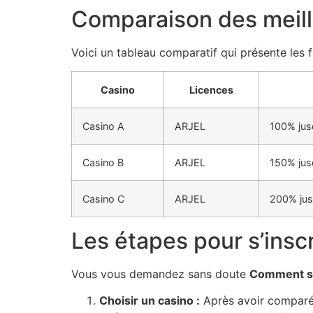
Comparaison des meill
Voici un tableau comparatif qui présente les f
Casino
Licences
Casino A
ARJEL
100% jus
Casino B
ARJEL
150% jus
Casino C
ARJEL
200% jus
Les étapes pour s’inscr
Vous vous demandez sans doute
Comment s’i
Choisir un casino :
Après avoir comparé l