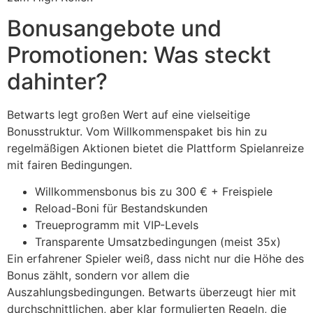
Bonusangebote und
Promotionen: Was steckt
dahinter?
Betwarts legt großen Wert auf eine vielseitige
Bonusstruktur. Vom Willkommenspaket bis hin zu
regelmäßigen Aktionen bietet die Plattform Spielanreize
mit fairen Bedingungen.
Willkommensbonus bis zu 300 € + Freispiele
Reload-Boni für Bestandskunden
Treueprogramm mit VIP-Levels
Transparente Umsatzbedingungen (meist 35x)
Ein erfahrener Spieler weiß, dass nicht nur die Höhe des
Bonus zählt, sondern vor allem die
Auszahlungsbedingungen. Betwarts überzeugt hier mit
durchschnittlichen, aber klar formulierten Regeln, die