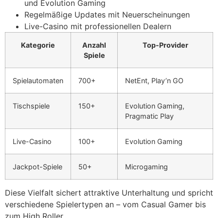
und Evolution Gaming
Regelmäßige Updates mit Neuerscheinungen
Live-Casino mit professionellen Dealern
Kategorie
Anzahl
Top-Provider
Spiele
Spielautomaten
700+
NetEnt, Play’n GO
Tischspiele
150+
Evolution Gaming,
Pragmatic Play
Live-Casino
100+
Evolution Gaming
Jackpot-Spiele
50+
Microgaming
Diese Vielfalt sichert attraktive Unterhaltung und spricht
verschiedene Spielertypen an – vom Casual Gamer bis
zum High Roller.