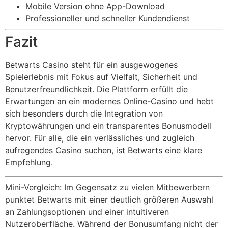
Mobile Version ohne App-Download
Professioneller und schneller Kundendienst
Fazit
Betwarts Casino steht für ein ausgewogenes
Spielerlebnis mit Fokus auf Vielfalt, Sicherheit und
Benutzerfreundlichkeit. Die Plattform erfüllt die
Erwartungen an ein modernes Online-Casino und hebt
sich besonders durch die Integration von
Kryptowährungen und ein transparentes Bonusmodell
hervor. Für alle, die ein verlässliches und zugleich
aufregendes Casino suchen, ist Betwarts eine klare
Empfehlung.
Mini-Vergleich: Im Gegensatz zu vielen Mitbewerbern
punktet Betwarts mit einer deutlich größeren Auswahl
an Zahlungsoptionen und einer intuitiveren
Nutzeroberfläche. Während der Bonusumfang nicht der