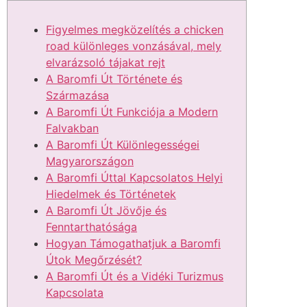
Figyelmes megközelítés a chicken
road különleges vonzásával, mely
elvarázsoló tájakat rejt
A Baromfi Út Története és
Származása
A Baromfi Út Funkciója a Modern
Falvakban
A Baromfi Út Különlegességei
Magyarországon
A Baromfi Úttal Kapcsolatos Helyi
Hiedelmek és Történetek
A Baromfi Út Jövője és
Fenntarthatósága
Hogyan Támogathatjuk a Baromfi
Útok Megőrzését?
A Baromfi Út és a Vidéki Turizmus
Kapcsolata