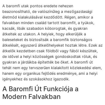
A baromfi utak pontos eredete nehezen
beazonosítható, de valószínűleg a mezőgazdasági
életmód kialakulásával kezdődött. Régen, amikor a
falvakban minden család tartott baromfit, a tyúkok,
kacsák, libák szabadon kóborogtak, és gyakran
átkeltek az utakon. A helyiek, hogy elkerüljék a
baleseteket és biztosítsák a baromfik biztonságos
átkelését, egyszerű átkelőhelyeket hoztak létre. Ezek az
átkelők kezdetben csak földből vagy fából készültek,
de idővel a helyi közösségek gondoskodtak róluk, és
gyakran a járdákba építették be őket. A baromfi út
tehát nem egy tervszerűen kialakított közlekedési elem,
hanem egy organikus fejlődés eredménye, ami a helyi
igényekhez és szokásokhoz igazodik.
A Baromfi Út Funkciója a
Modern Falvakban