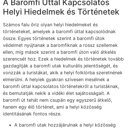
A Baromfi Úttal Kapcsolatos
Helyi Hiedelmek és Történetek
Számos falu őriz olyan helyi hiedelmeket és
történeteket, amelyek a baromfi úttal kapcsolódnak
össze. Egyes történetek szerint a baromfi útok
védelmet nyújtanak a baromfiknak a rossz szellemek
ellen, míg mások szerint a baromfi úton való átkelés
szerencsét hoz. Ezek a hiedelmek és történetek tovább
gazdagítják a baromfi utak kulturális jelentőségét, és
vonzzák a turistákat, akik a helyi folklórba szeretnének
elmerülni. A helyiek gyakran szívesen mesélnek a
baromfi úttal kapcsolatos történetekről a turistáknak,
és bemutatják nekik a vidéki élet sajátosságait. A
baromfi út tehát nem csupán egy egyszerű átkelő,
hanem egy élő történet, ami a helyi közösség
identitásának fontos része.
A baromfi utak hozzájárulnak a helyi közösség