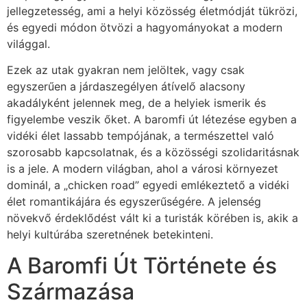
jellegzetesség, ami a helyi közösség életmódját tükrözi,
és egyedi módon ötvözi a hagyományokat a modern
világgal.
Ezek az utak gyakran nem jelöltek, vagy csak
egyszerűen a járdaszegélyen átívelő alacsony
akadályként jelennek meg, de a helyiek ismerik és
figyelembe veszik őket. A baromfi út létezése egyben a
vidéki élet lassabb tempójának, a természettel való
szorosabb kapcsolatnak, és a közösségi szolidaritásnak
is a jele. A modern világban, ahol a városi környezet
dominál, a „chicken road” egyedi emlékeztető a vidéki
élet romantikájára és egyszerűségére. A jelenség
növekvő érdeklődést vált ki a turisták körében is, akik a
helyi kultúrába szeretnének betekinteni.
A Baromfi Út Története és
Származása