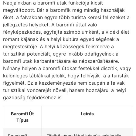
Napjainkban a baromfi utak funkciója kicsit
megváltozott. Bár a baromfik még mindig használják
őket, a falvakban egyre több turista keresi fel ezeket a
jellegzetes helyeket. A baromfi úttal való
fényképezkedés, egyfajta szimbólumként, a vidéki élet
romantikájának és a helyi kultúra egyediségének a
megtestesítője. A helyi közösségek felismerve a
turisztikai potenciált, egyre inkább odafigyelnek a
baromfi utak karbantartására és népszerűsítésére.
Néhány helyen a baromfi útokat festékkel díszítik, vagy
különleges táblákkal jelölik, hogy felhívják rá a turisták
figyelmét. Ez a kezdeményezés nem csupán a falvak
turisztikai vonzerejét növeli, hanem hozzájárul a helyi
gazdaság fejlődéséhez is.
Baromfi Út
Leírás
Típus
Egyszerű
Földből vagy fából készült, minimális