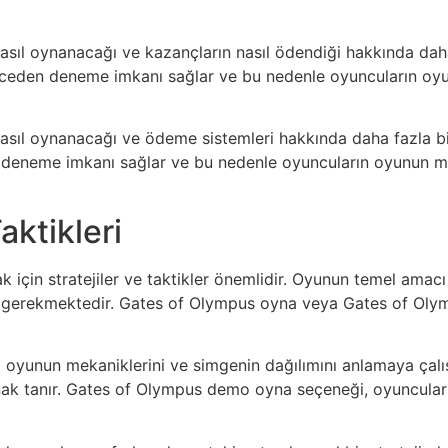
l oynanacağı ve kazançların nasıl ödendiği hakkında daha f
eden deneme imkanı sağlar ve bu nedenle oyuncuların oyun
ıl oynanacağı ve ödeme sistemleri hakkında daha fazla bil
eneme imkanı sağlar ve bu nedenle oyuncuların oyunun mek
aktikleri
 için stratejiler ve taktikler önemlidir. Oyunun temel ama
ı gerekmektedir. Gates of Olympus oyna veya Gates of Olym
 oyunun mekaniklerini ve simgenin dağılımını anlamaya çal
lanak tanır. Gates of Olympus demo oyna seçeneği, oyuncular