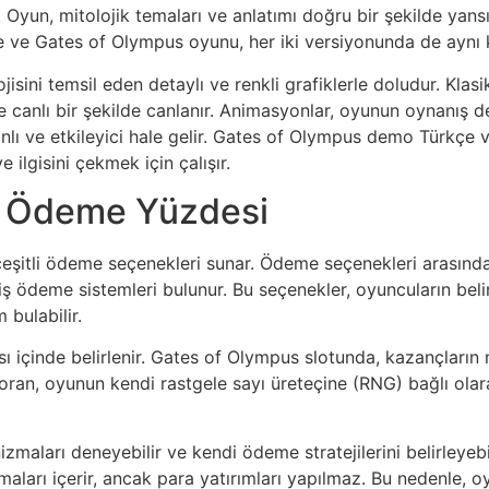
 Oyun, mitolojik temaları ve anlatımı doğru bir şekilde yansı
ve Gates of Olympus oyunu, her iki versiyonunda de aynı ka
ini temsil eden detaylı ve renkli grafiklerle doludur. Klasik 
 canlı bir şekilde canlanır. Animasyonlar, oyunun oynanış d
ı ve etkileyici hale gelir. Gates of Olympus demo Türkçe 
 ilgisini çekmek için çalışır.
e Ödeme Yüzdesi
eşitli ödeme seçenekleri sunar. Ödeme seçenekleri arasında k
iş ödeme sistemleri bulunur. Bu seçenekler, oyuncuların beli
 bulabilir.
çinde belirlenir. Gates of Olympus slotunda, kazançların n
oran, oyunun kendi rastgele sayı üreteçine (RNG) bağlı olar
ları deneyebilir ve kendi ödeme stratejilerini belirleyeb
ları içerir, ancak para yatırımları yapılmaz. Bu nedenle, o