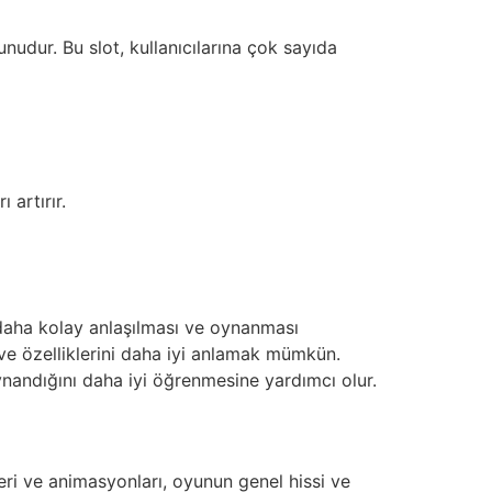
unudur. Bu slot, kullanıcılarına çok sayıda
 artırır.
daha kolay anlaşılması ve oynanması
e özelliklerini daha iyi anlamak mümkün.
nandığını daha iyi öğrenmesine yardımcı olur.
eri ve animasyonları, oyunun genel hissi ve