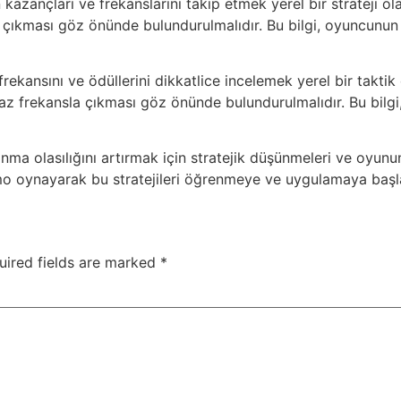
kazançları ve frekanslarını takip etmek yerel bir strateji ol
ıkması göz önünde bulundurulmalıdır. Bu bilgi, oyuncunun o
ekansını ve ödüllerini dikkatlice incelemek yerel bir taktik 
 frekansla çıkması göz önünde bulundurulmalıdır. Bu bilgi,
 olasılığını artırmak için stratejik düşünmeleri ve oyunun
oynayarak bu stratejileri öğrenmeye ve uygulamaya başlay
uired fields are marked
*