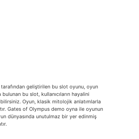
rafından geliştirilen bu slot oyunu, oyun
bulunan bu slot, kullanıcıların hayalini
rsiniz. Oyun, klasik mitolojik anlatımlarla
şatır. Gates of Olympus demo oyna ile oyunun
 oyun dünyasında unutulmaz bir yer edinmiş
tır.