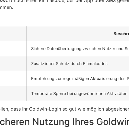
swort noch einen Einmalcode, der per App oder SMS generi
ommen.
Beschr
Sichere Datenübertragung zwischen Nutzer und Se
Zusätzlicher Schutz durch Einmalcodes
Empfehlung zur regelmäßigen Aktualisierung des 
Temporäre Sperre bei ungewöhnlichen Aktivitäten
en, dass Ihr Goldwin-Login so gut wie möglich abgesichert
sicheren Nutzung Ihres Goldw