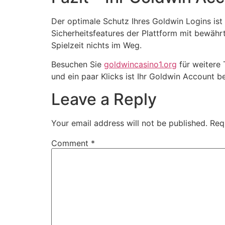
Der optimale Schutz Ihres Goldwin Logins ist 
Sicherheitsfeatures der Plattform mit bewähr
Spielzeit nichts im Weg.
Besuchen Sie
goldwincasino1.org
für weitere 
und ein paar Klicks ist Ihr Goldwin Account b
Leave a Reply
Your email address will not be published.
Req
Comment
*