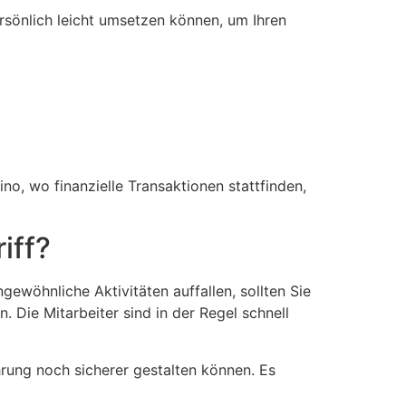
rsönlich leicht umsetzen können, um Ihren
no, wo finanzielle Transaktionen stattfinden,
iff?
gewöhnliche Aktivitäten auffallen, sollten Sie
 Die Mitarbeiter sind in der Regel schnell
hrung noch sicherer gestalten können. Es