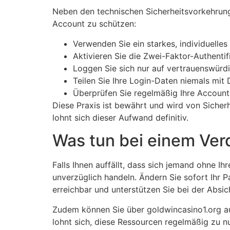
Neben den technischen Sicherheitsvorkehrunge
Account zu schützen:
Verwenden Sie ein starkes, individuelle
Aktivieren Sie die Zwei-Faktor-Authentif
Loggen Sie sich nur auf vertrauenswürd
Teilen Sie Ihre Login-Daten niemals mit D
Überprüfen Sie regelmäßig Ihre Account
Diese Praxis ist bewährt und wird von Sicherh
lohnt sich dieser Aufwand definitiv.
Was tun bei einem Ver
Falls Ihnen auffällt, dass sich jemand ohne Ih
unverzüglich handeln. Ändern Sie sofort Ihr P
erreichbar und unterstützen Sie bei der Absi
Zudem können Sie über goldwincasino1.org auf
lohnt sich, diese Ressourcen regelmäßig zu n