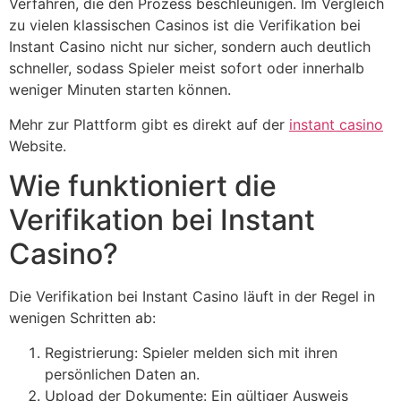
Verfahren, die den Prozess beschleunigen. Im Vergleich
zu vielen klassischen Casinos ist die Verifikation bei
Instant Casino nicht nur sicher, sondern auch deutlich
schneller, sodass Spieler meist sofort oder innerhalb
weniger Minuten starten können.
Mehr zur Plattform gibt es direkt auf der
instant casino
Website.
Wie funktioniert die
Verifikation bei Instant
Casino?
Die Verifikation bei Instant Casino läuft in der Regel in
wenigen Schritten ab:
Registrierung: Spieler melden sich mit ihren
persönlichen Daten an.
Upload der Dokumente: Ein gültiger Ausweis