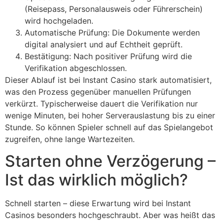
(Reisepass, Personalausweis oder Führerschein)
wird hochgeladen.
Automatische Prüfung: Die Dokumente werden
digital analysiert und auf Echtheit geprüft.
Bestätigung: Nach positiver Prüfung wird die
Verifikation abgeschlossen.
Dieser Ablauf ist bei Instant Casino stark automatisiert,
was den Prozess gegenüber manuellen Prüfungen
verkürzt. Typischerweise dauert die Verifikation nur
wenige Minuten, bei hoher Serverauslastung bis zu einer
Stunde. So können Spieler schnell auf das Spielangebot
zugreifen, ohne lange Wartezeiten.
Starten ohne Verzögerung –
Ist das wirklich möglich?
Schnell starten – diese Erwartung wird bei Instant
Casinos besonders hochgeschraubt. Aber was heißt das