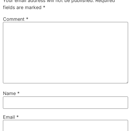
Your email address will not be published.
Required
fields are marked
*
Comment
*
Name
*
Email
*