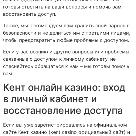
готовы ответить на ваши вопросы и помочь вам
восстановить доступ.
Также, мы рекомендуем вам хранить свой пароль в
безопасности и не делиться им с третьими лицами,
чтобы предотвратить любые проблемы с доступом.
Если у вас возникли другие вопросы или проблемы,
связанные с доступом к личному кабинету, не
стесняйтесь обращаться к нам – мы готовы помочь
вам.
Кент онлайн казино: вход
в личный кабинет и
восстановление доступа
Если вы уже зарегистрировались на официальном
сайте Кент казино (kent casino официальный сайт) и