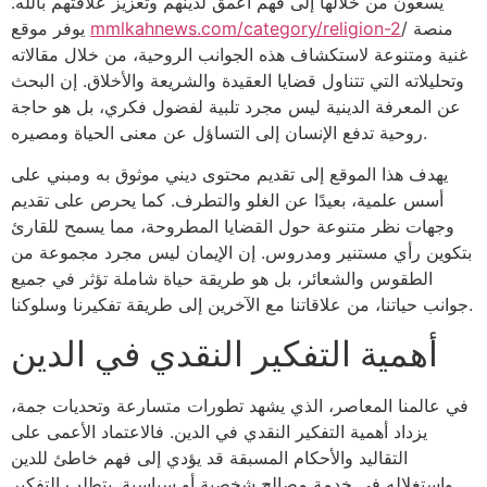
يسعون من خلالها إلى فهم أعمق لدينهم وتعزيز علاقتهم بالله.
/ منصة
mmlkahnews.com/category/religion-2
يوفر موقع
غنية ومتنوعة لاستكشاف هذه الجوانب الروحية، من خلال مقالاته
وتحليلاته التي تتناول قضايا العقيدة والشريعة والأخلاق. إن البحث
عن المعرفة الدينية ليس مجرد تلبية لفضول فكري، بل هو حاجة
روحية تدفع الإنسان إلى التساؤل عن معنى الحياة ومصيره.
يهدف هذا الموقع إلى تقديم محتوى ديني موثوق به ومبني على
أسس علمية، بعيدًا عن الغلو والتطرف. كما يحرص على تقديم
وجهات نظر متنوعة حول القضايا المطروحة، مما يسمح للقارئ
بتكوين رأي مستنير ومدروس. إن الإيمان ليس مجرد مجموعة من
الطقوس والشعائر، بل هو طريقة حياة شاملة تؤثر في جميع
جوانب حياتنا، من علاقاتنا مع الآخرين إلى طريقة تفكيرنا وسلوكنا.
أهمية التفكير النقدي في الدين
في عالمنا المعاصر، الذي يشهد تطورات متسارعة وتحديات جمة،
يزداد أهمية التفكير النقدي في الدين. فالاعتماد الأعمى على
التقاليد والأحكام المسبقة قد يؤدي إلى فهم خاطئ للدين
واستغلاله في خدمة مصالح شخصية أو سياسية. يتطلب التفكير