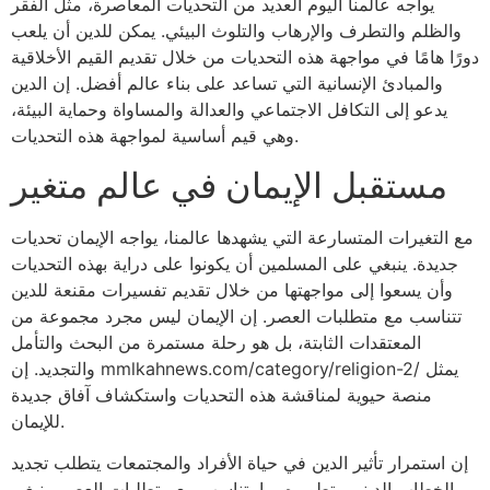
يواجه عالمنا اليوم العديد من التحديات المعاصرة، مثل الفقر
والظلم والتطرف والإرهاب والتلوث البيئي. يمكن للدين أن يلعب
دورًا هامًا في مواجهة هذه التحديات من خلال تقديم القيم الأخلاقية
والمبادئ الإنسانية التي تساعد على بناء عالم أفضل. إن الدين
يدعو إلى التكافل الاجتماعي والعدالة والمساواة وحماية البيئة،
وهي قيم أساسية لمواجهة هذه التحديات.
مستقبل الإيمان في عالم متغير
مع التغيرات المتسارعة التي يشهدها عالمنا، يواجه الإيمان تحديات
جديدة. ينبغي على المسلمين أن يكونوا على دراية بهذه التحديات
وأن يسعوا إلى مواجهتها من خلال تقديم تفسيرات مقنعة للدين
تتناسب مع متطلبات العصر. إن الإيمان ليس مجرد مجموعة من
المعتقدات الثابتة، بل هو رحلة مستمرة من البحث والتأمل
والتجديد. إن mmlkahnews.com/category/religion-2/ يمثل
منصة حيوية لمناقشة هذه التحديات واستكشاف آفاق جديدة
للإيمان.
إن استمرار تأثير الدين في حياة الأفراد والمجتمعات يتطلب تجديد
الخطاب الديني وتطويره بما يتناسب مع متطلبات العصر. ينبغي