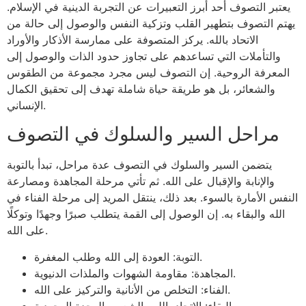
يعتبر التصوف أحد أبرز التعبيرات عن التجربة الدينية في الإسلام.
يهتم التصوف بتطهير القلب وتزكية النفس والوصول إلى حالة من
الاتحاد بالله. يركز المتصوفة على ممارسة الأذكار والأوراد
والتأملات التي تساعدهم على تجاوز حدود الذات والوصول إلى
المعرفة الروحية. إن التصوف ليس مجرد مجموعة من الطقوس
والشعائر، بل هو طريقة حياة شاملة تهدف إلى تحقيق الكمال
الإنساني.
مراحل السير والسلوك في التصوف
يتضمن السير والسلوك في التصوف عدة مراحل، تبدأ بالتوبة
والإنابة والإقبال على الله. ثم تأتي مرحلة المجاهدة ومصارعة
النفس الأمارة بالسوء. بعد ذلك، ينتقل المريد إلى مرحلة الفناء في
الله والبقاء به. إن الوصول إلى القمة يتطلب صبرًا وجهدًا وتوكلًا
على الله.
التوبة: العودة إلى الله وطلب المغفرة.
المجاهدة: مقاومة الشهوات والملذات الدنيوية.
الفناء: التخلص من الأنانية والتركيز على الله.
البقاء: الاتحاد بالله والشعور بالوحدة الوجودية.