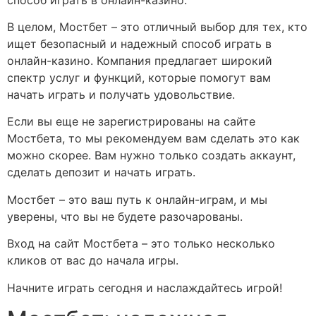
В целом, Мостбет – это отличный выбор для тех, кто
ищет безопасный и надежный способ играть в
онлайн-казино. Компания предлагает широкий
спектр услуг и функций, которые помогут вам
начать играть и получать удовольствие.
Если вы еще не зарегистрированы на сайте
Мостбета, то мы рекомендуем вам сделать это как
можно скорее. Вам нужно только создать аккаунт,
сделать депозит и начать играть.
Мостбет – это ваш путь к онлайн-играм, и мы
уверены, что вы не будете разочарованы.
Вход на сайт Мостбета – это только несколько
кликов от вас до начала игры.
Начните играть сегодня и наслаждайтесь игрой!