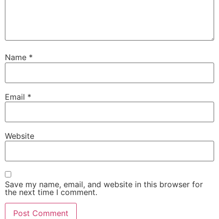
Name
*
Email
*
Website
Save my name, email, and website in this browser for
the next time I comment.