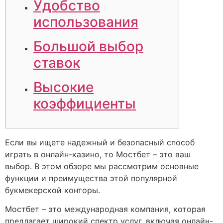
Удобство
использования
Большой выбор
ставок
Высокие
коэффициенты
Если вы ищете надежный и безопасный способ
играть в онлайн-казино, то Мостбет – это ваш
выбор. В этом обзоре мы рассмотрим основные
функции и преимущества этой популярной
букмекерской конторы.
Мостбет – это международная компания, которая
предлагает широкий спектр услуг, включая онлайн-