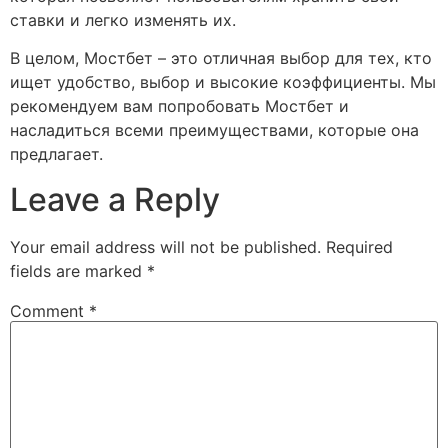
ставки и легко изменять их.
В целом, Мостбет – это отличная выбор для тех, кто
ищет удобство, выбор и высокие коэффициенты. Мы
рекомендуем вам попробовать Мостбет и
насладиться всеми преимуществами, которые она
предлагает.
Leave a Reply
Your email address will not be published.
Required
fields are marked
*
Comment
*