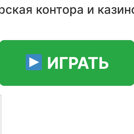
рская контора и казин
ИГРАТЬ