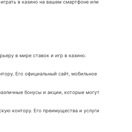
 играть в казино на вашем смартфоне или
ьеру в мире ставок и игр в казино.
нтору. Его официальный сайт, мобильное
различные бонусы и акции, которые могут
скую контору. Его преимущества и услуги