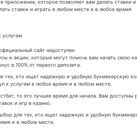
е приложение, которое позволяет вам делать ставки и
лать ставки и играть в любом месте и в любое время.
 услугам
 официальный сайт недоступен
сы и акции, которые могут помочь вам начать свою кар
нус в 100% от первого депозита.
ля тех, кто ищет надежную и удобную букмекерскую ко
п к услугам в любое время и в любом месте.
стбет, то это лучшее время для начала. Вам доступны 
авок и игр в казино.
выбор для тех, кто ищет надежную и удобную букмекер
ремя и в любом месте.