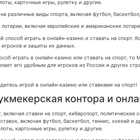
лоты, карточные игры, рулетку и другие.
на различные виды спорта, включая футбол, баскетбол,
 лотереи, включая европейские и американские лотере
й способ играть в онлайн-казино и ставать на спорт. 
 игроков и защиты их данных.
соб играть в онлайн-казино или ставать на спорт, то 
елает его удобным для игроков из России и других стра
дитесь игрой в онлайн-казино или ставками на спорт!
укмекерская контора и онл
 включая ставки на спорт, киберспорт, политические с
ставок, включая футбол, баскетбол, теннис, хоккей и д
лоты, карточные игры, рулетку и другие.