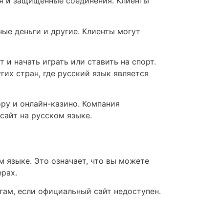
я и защищенные соединения. Клиенты
ые деньги и другие. Клиенты могут
и начать играть или ставить на спорт.
гих стран, где русский язык является
ру и онлайн-казино. Компания
сайт на русском языке.
 языке. Это означает, что вы можете
ерах.
гам, если официальный сайт недоступен.