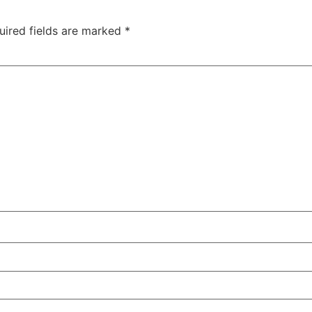
uired fields are marked
*