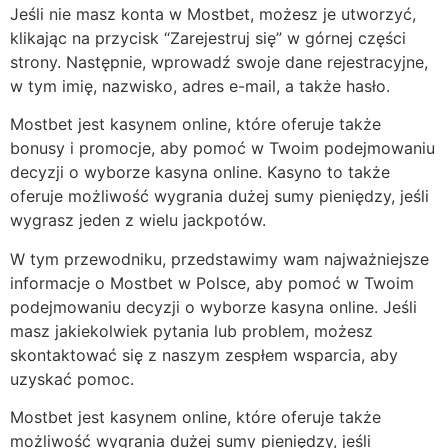
Jeśli nie masz konta w Mostbet, możesz je utworzyć,
klikając na przycisk “Zarejestruj się” w górnej części
strony. Następnie, wprowadź swoje dane rejestracyjne,
w tym imię, nazwisko, adres e-mail, a także hasło.
Mostbet jest kasynem online, które oferuje także
bonusy i promocje, aby pomoć w Twoim podejmowaniu
decyzji o wyborze kasyna online. Kasyno to także
oferuje możliwość wygrania dużej sumy pieniędzy, jeśli
wygrasz jeden z wielu jackpotów.
W tym przewodniku, przedstawimy wam najważniejsze
informacje o Mostbet w Polsce, aby pomoć w Twoim
podejmowaniu decyzji o wyborze kasyna online. Jeśli
masz jakiekolwiek pytania lub problem, możesz
skontaktować się z naszym zespłem wsparcia, aby
uzyskać pomoc.
Mostbet jest kasynem online, które oferuje także
możliwość wygrania dużej sumy pieniędzy, jeśli