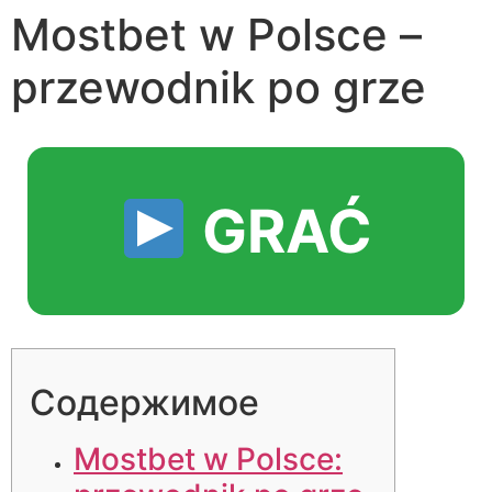
Mostbet w Polsce –
przewodnik po grze
GRAĆ
Содержимое
Mostbet w Polsce: