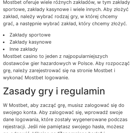
Mostbet oferuje wiele różnych zakładów, w tym zakłady
sportowe, zakłady kasynowe i wiele innych. Aby złożyć
zakład, należy wybrać rodzaj gry, w której chcemy
grać, a następnie wybrać zakład, który chcemy złożyć.
Zakłady sportowe
Zakłady kasynowe
Inne zakłady
Mostbet casino to jeden z najpopularniejszych
dostawców gier hazardowych w Polsce. Aby rozpocząć
grę, należy zarejestrować się na stronie Mostbet i
wykonać Mostbet logowanie.
Zasady gry i regulamin
W Mostbet, aby zacząć grę, musisz zalogować się do
swojego konta. Aby zalogować się, wprowadź swoje
dane logowania, które zostały wygenerowane podczas
rejestracji. Jeśli nie pamiętasz swojego hasła, możesz