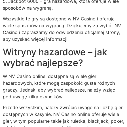
5. Jackpot 6000 – gra hazardowa, która oferuje wiele
sposobów na wygraną.
Wszystkie te gry są dostępne w NV Casino i oferują
wiele sposobów na wygraną. Dziękujemy za wybór NV
Casino i zapraszamy do odwiedzenia oficjalnej strony,
aby uzyskać więcej informacji.
Witryny hazardowe – jak
wybrać najlepsze?
W NV Casino online, dostępne są wiele gier
hazardowych, które mogą zaspokoić gusta różnych
graczy. Jednak, aby wybrać najlepsze, należy wziąć
pod uwagę kilka czynników.
Przede wszystkim, należy zwrócić uwagę na liczbę gier
dostępnych w kasynie. NV Casino online oferuje wiele
gier, w tym popularne takie jak ruletka, blackjack, poker,