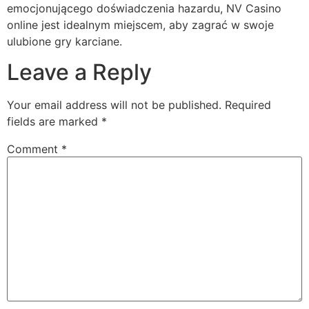
emocjonującego doświadczenia hazardu, NV Casino
online jest idealnym miejscem, aby zagrać w swoje
ulubione gry karciane.
Leave a Reply
Your email address will not be published.
Required
fields are marked
*
Comment
*