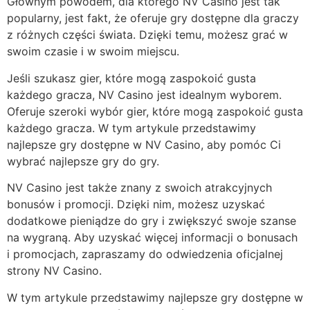
Głównym powodem, dla którego NV Casino jest tak
popularny, jest fakt, że oferuje gry dostępne dla graczy
z różnych części świata. Dzięki temu, możesz grać w
swoim czasie i w swoim miejscu.
Jeśli szukasz gier, które mogą zaspokoić gusta
każdego gracza, NV Casino jest idealnym wyborem.
Oferuje szeroki wybór gier, które mogą zaspokoić gusta
każdego gracza. W tym artykule przedstawimy
najlepsze gry dostępne w NV Casino, aby pomóc Ci
wybrać najlepsze gry do gry.
NV Casino jest także znany z swoich atrakcyjnych
bonusów i promocji. Dzięki nim, możesz uzyskać
dodatkowe pieniądze do gry i zwiększyć swoje szanse
na wygraną. Aby uzyskać więcej informacji o bonusach
i promocjach, zapraszamy do odwiedzenia oficjalnej
strony NV Casino.
W tym artykule przedstawimy najlepsze gry dostępne w