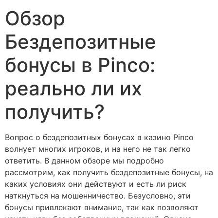
Обзор
Бездепозитные
бонусы в Pinco:
реально ли их
получить?
Вопрос о бездепозитных бонусах в казино Pinco
волнует многих игроков, и на него не так легко
ответить. В данном обзоре мы подробно
рассмотрим, как получить бездепозитные бонусы, на
каких условиях они действуют и есть ли риск
наткнуться на мошенничество. Безусловно, эти
бонусы привлекают внимание, так как позволяют