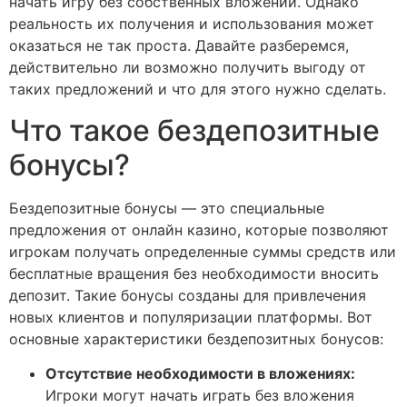
начать игру без собственных вложений. Однако
реальность их получения и использования может
оказаться не так проста. Давайте разберемся,
действительно ли возможно получить выгоду от
таких предложений и что для этого нужно сделать.
Что такое бездепозитные
бонусы?
Бездепозитные бонусы — это специальные
предложения от онлайн казино, которые позволяют
игрокам получать определенные суммы средств или
бесплатные вращения без необходимости вносить
депозит. Такие бонусы созданы для привлечения
новых клиентов и популяризации платформы. Вот
основные характеристики бездепозитных бонусов:
Отсутствие необходимости в вложениях:
Игроки могут начать играть без вложения