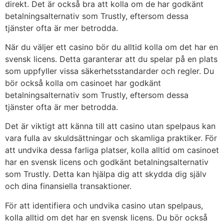
direkt. Det är också bra att kolla om de har godkänt
betalningsalternativ som Trustly, eftersom dessa
tjänster ofta är mer betrodda.
När du väljer ett casino bör du alltid kolla om det har en
svensk licens. Detta garanterar att du spelar på en plats
som uppfyller vissa säkerhetsstandarder och regler. Du
bör också kolla om casinoet har godkänt
betalningsalternativ som Trustly, eftersom dessa
tjänster ofta är mer betrodda.
Det är viktigt att känna till att casino utan spelpaus kan
vara fulla av skuldsättningar och skamliga praktiker. För
att undvika dessa farliga platser, kolla alltid om casinoet
har en svensk licens och godkänt betalningsalternativ
som Trustly. Detta kan hjälpa dig att skydda dig själv
och dina finansiella transaktioner.
För att identifiera och undvika casino utan spelpaus,
kolla alltid om det har en svensk licens. Du bör också