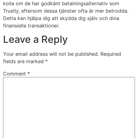
kolla om de har godkänt betalningsalternativ som
Trustly, eftersom dessa tjänster ofta är mer betrodda.
Detta kan hjälpa dig att skydda dig själv och dina
finansiella transaktioner.
Leave a Reply
Your email address will not be published.
Required
fields are marked
*
Comment
*