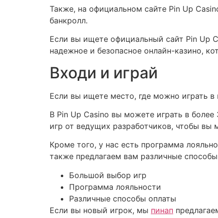
Также, на официальном сайте Pin Up Casi
банкролл.
Если вы ищете официальный сайт Pin Up Ca
надежное и безопасное онлайн-казино, ко
Входи и играй
Если вы ищете место, где можно играть в 
В Pin Up Casino вы можете играть в более
игр от ведущих разработчиков, чтобы вы м
Кроме того, у нас есть программа лояльн
также предлагаем вам различные способы 
Большой выбор игр
Программа лояльности
Различные способы оплаты
Если вы новый игрок, мы
пинап
предлагаем