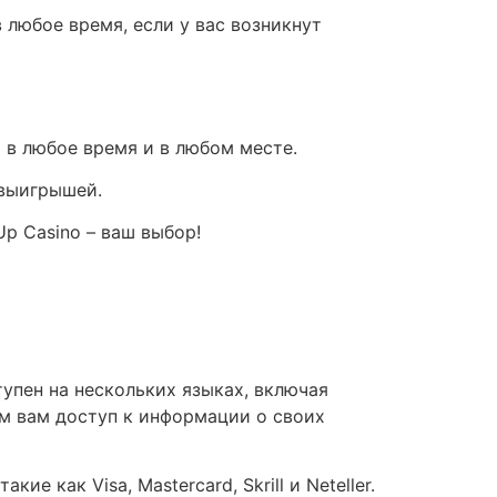
 любое время, если у вас возникнут
 в любое время и в любом месте.
 выигрышей.
Up Casino – ваш выбор!
упен на нескольких языках, включая
ем вам доступ к информации о своих
 как Visa, Mastercard, Skrill и Neteller.