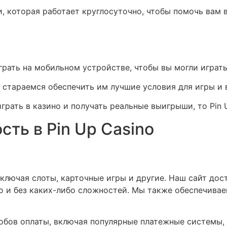
, которая работает круглосуточно, чтобы помочь вам в
рать на мобильном устройстве, чтобы вы могли играть
и стараемся обеспечить им лучшие условия для игры и
играть в казино и получать реальные выигрыши, то Pin 
сть в Pin Up Casino
ключая слоты, карточные игры и другие. Наш сайт дост
о и без каких-либо сложностей. Мы также обеспечива
в оплаты, включая популярные платежные системы, такие