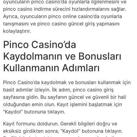
oyuncuların pinco casino’da oyunlarla ilgilenmesini ve
pinco casino indirme sürecini hızlandırmalarını sağlar.
Ayrıca, oyuncuların pinco online casino’da oyunlarla
tanışmasını ve pinco casino güncel giriş yapmasını
kolaylaştırır.
Pinco Casino’da
Kaydolmanın ve Bonusları
Kullanmanın Adımları
Pinco Casino’da kaydolmak ve bonusları kullanmak için
basit adımlar izleyin. İlk adım, pinco casino giriş
sayfasına gidin. Bu sayfanın güncel ve güvenli bir hali
olduğundan emin olun. Kayıt işlemini başlatmak için
“Kaydol” butonuna tıklayın.
Kayıt formunu doldurun. Gerekli bilgileri doğru ve
eksiksiz girdikten sonra, “Kaydol” butonuna tıklayın.