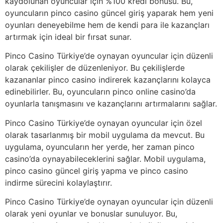
kaydolunan oyuncular için %100 kredi bonusu. Bu,
oyuncuların pinco casino güncel giriş yaparak hem yeni
oyunları deneyebilme hem de kendi para ile kazançları
artırmak için ideal bir fırsat sunar.
Pinco Casino Türkiye’de oynayan oyuncular için düzenli
olarak çekilişler de düzenleniyor. Bu çekilişlerde
kazananlar pinco casino indirerek kazançlarını kolayca
edinebilirler. Bu, oyuncuların pinco online casino’da
oyunlarla tanışmasını ve kazançlarını artırmalarını sağlar.
Pinco Casino Türkiye’de oynayan oyuncular için özel
olarak tasarlanmış bir mobil uygulama da mevcut. Bu
uygulama, oyuncuların her yerde, her zaman pinco
casino’da oynayabileceklerini sağlar. Mobil uygulama,
pinco casino güncel giriş yapma ve pinco casino
indirme sürecini kolaylaştırır.
Pinco Casino Türkiye’de oynayan oyuncular için düzenli
olarak yeni oyunlar ve bonuslar sunuluyor. Bu,