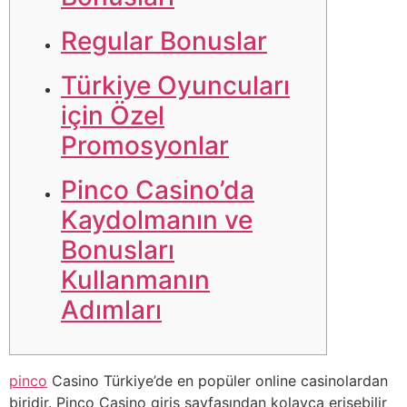
Regular Bonuslar
Türkiye Oyuncuları
için Özel
Promosyonlar
Pinco Casino’da
Kaydolmanın ve
Bonusları
Kullanmanın
Adımları
pinco
Casino Türkiye’de en popüler online casinolardan
biridir. Pinco Casino giriş sayfasından kolayca erişebilir