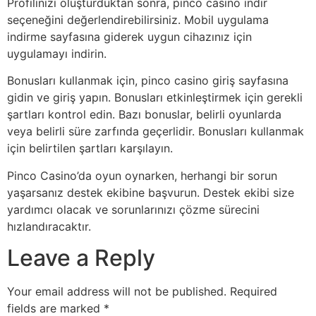
Profilinizi oluşturduktan sonra, pinco casino indir
seçeneğini değerlendirebilirsiniz. Mobil uygulama
indirme sayfasına giderek uygun cihazınız için
uygulamayı indirin.
Bonusları kullanmak için, pinco casino giriş sayfasına
gidin ve giriş yapın. Bonusları etkinleştirmek için gerekli
şartları kontrol edin. Bazı bonuslar, belirli oyunlarda
veya belirli süre zarfında geçerlidir. Bonusları kullanmak
için belirtilen şartları karşılayın.
Pinco Casino’da oyun oynarken, herhangi bir sorun
yaşarsanız destek ekibine başvurun. Destek ekibi size
yardımcı olacak ve sorunlarınızı çözme sürecini
hızlandıracaktır.
Leave a Reply
Your email address will not be published.
Required
fields are marked
*