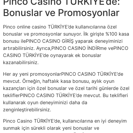
Pinco Casino TÜRKİYE’de:
Bonuslar ve Promosyonlar
Pinco online casino TÜRKİYE’de kullanıcılarına özel
bonuslar ve promosyonlar sunuyor. İlk girişte %100 kasa
bonusu ilePINCO CASINO GİRİŞ yaparak deneyiminizi
artırabilirsiniz. Ayrıca,PINCO CASINO İNDİRme vePINCO
CASINO TÜRKİYE’de oynayarak ek bonuslar
kazanabilirsiniz.
Her ay yeni promosyonlarPINCO CASINO TÜRKİYE’de
mevcut. Örneğin, haftalık kasa bonusu, aylık oyun
kazançları için özel bonuslar ve özel tarihi günlerde özel
tekliflerPINCO CASINO TÜRKİYE’de mevcut. Bu teklifleri
kullanarak oyun deneyiminizi daha da
zenginleştirebilirsiniz.
Pinco Casino TÜRKİYE’de, kullanıcılarına en iyi deneyim
sunmak için sürekli olarak yeni bonuslar ve