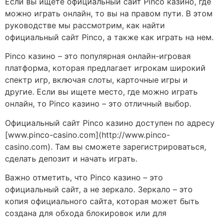
Если вы ищете официальный сайт Pinco казино, где
можно играть онлайн, то вы на правом пути. В этом
руководстве мы рассмотрим, как найти
официальный сайт Pinco, а также как играть на нем.
Pinco казино – это популярная онлайн-игровая
платформа, которая предлагает игрокам широкий
спектр игр, включая слоты, карточные игры и
другие. Если вы ищете место, где можно играть
онлайн, то Pinco казино – это отличный выбор.
Официальный сайт Pinco казино доступен по адресу
[www.pinco-casino.com](http://www.pinco-
casino.com). Там вы сможете зарегистрироваться,
сделать депозит и начать играть.
Важно отметить, что Pinco казино – это
официальный сайт, а не зеркало. Зеркало – это
копия официального сайта, которая может быть
создана для обхода блокировок или для