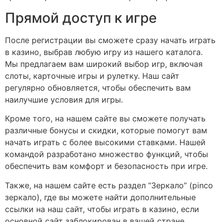
Прямой доступ к игре
После регистрации вы сможете сразу начать играть
в казино, выбрав любую игру из нашего каталога.
Мы предлагаем вам широкий выбор игр, включая
слоты, карточные игры и рулетку. Наш сайт
регулярно обновляется, чтобы обеспечить вам
наилучшие условия для игры.
Кроме того, на нашем сайте вы сможете получать
различные бонусы и скидки, которые помогут вам
начать играть с более высокими ставками. Нашей
командой разработано множество функций, чтобы
обеспечить вам комфорт и безопасность при игре.
Также, на нашем сайте есть раздел “Зеркало” (pinco
зеркало), где вы можете найти дополнительные
ссылки на наш сайт, чтобы играть в казино, если
основной сайт заблокирован в вашей стране.