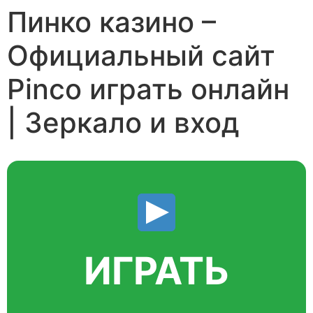
Пинко казино –
Официальный сайт
Pinco играть онлайн
| Зеркало и вход
ИГРАТЬ