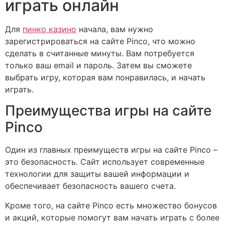
играть онлайн
Для
пинко казино
начала, вам нужно
зарегистрироваться на сайте Pinco, что можно
сделать в считанные минуты. Вам потребуется
только ваш email и пароль. Затем вы сможете
выбрать игру, которая вам понравилась, и начать
играть.
Преимущества игры на сайте
Pinco
Один из главных преимуществ игры на сайте Pinco –
это безопасность. Сайт использует современные
технологии для защиты вашей информации и
обеспечивает безопасность вашего счета.
Кроме того, на сайте Pinco есть множество бонусов
и акций, которые помогут вам начать играть с более