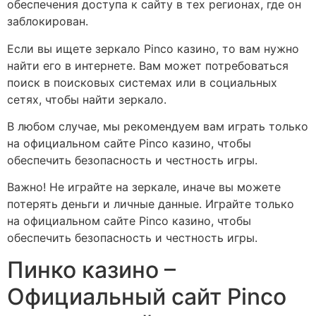
обеспечения доступа к сайту в тех регионах, где он
заблокирован.
Если вы ищете зеркало Pinco казино, то вам нужно
найти его в интернете. Вам может потребоваться
поиск в поисковых системах или в социальных
сетях, чтобы найти зеркало.
В любом случае, мы рекомендуем вам играть только
на официальном сайте Pinco казино, чтобы
обеспечить безопасность и честность игры.
Важно! Не играйте на зеркале, иначе вы можете
потерять деньги и личные данные. Играйте только
на официальном сайте Pinco казино, чтобы
обеспечить безопасность и честность игры.
Пинко казино –
Официальный сайт Pinco