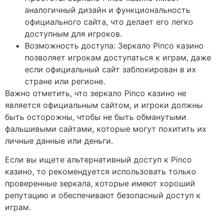
аналогичный дизайн и функциональность
официального сайта, что делает его легко
доступным для игроков.
Возможность доступа: Зеркало Pinco казино
позволяет игрокам доступаться к играм, даже
если официальный сайт заблокирован в их
стране или регионе.
Важно отметить, что зеркало Pinco казино не
является официальным сайтом, и игроки должны
быть осторожны, чтобы не быть обманутыми
фальшивыми сайтами, которые могут похитить их
личные данные или деньги.
Если вы ищете альтернативный доступ к Pinco
казино, то рекомендуется использовать только
проверенные зеркала, которые имеют хороший
репутацию и обеспечивают безопасный доступ к
играм.