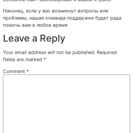
Наконец, если у вас возникнут вопросы или
проблемы, нашая команда поддержки будет рада
помочь вам в любое время.
Leave a Reply
Your email address will not be published.
Required
fields are marked
*
Comment
*