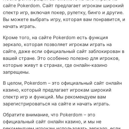
сайте Pokerdom. Сайт предлагает игрокам широкий
спектр игр, включая покер, рулетку, бинго и другие.
Вы можете выбрать игру, которая вам понравится, и
начать играть.
Кроме того, на сайте Pokerdom есть функция
зеркало, которая позволяет игрокам играть на
сайте, даже если официальный сайт заблокирован в
вашей стране. Это особенно полезно для игроков,
которые живут в странах, где онлайн-казино
запрещены.
В целом, Pokerdom – это официальный сайт онлайн
казино, который предлагает игрокам широкий
спектр игр и функций. Мы рекомендуем вам
зарегистрироваться на сайте и начать играть.
Обратите внимание, что Pokerdom – это
официальный сайт онлайн казино, и мы не
рекомендуем игрокам использовать зеркало, если