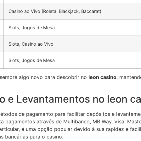
Casino ao Vivo (Roleta, Blackjack, Baccarat)
Slots, Jogos de Mesa
Slots, Casino ao Vivo
Slots, Jogos de Mesa
 sempre algo novo para descobrir no
leon casino
, mantend
 e Levantamentos no leon ca
odos de pagamento para facilitar depósitos e levantame
ta pagamentos através de Multibanco, MB Way, Visa, Maste
articular, é uma opção popular devido à sua rapidez e faci
s bancárias para o casino.