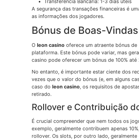
Transferência Bancária: 1-3 dias úteis
A segurança das transações financeiras é u
as informações dos jogadores.
Bónus de Boas-Vindas 
O
leon casino
oferece um atraente bónus de 
plataforma. Este bónus pode variar, mas gera
casino pode oferecer um bónus de 100% até 2
No entanto, é importante estar ciente dos re
vezes que o valor do bónus (e, em alguns cas
caso do
leon casino
, os requisitos de apost
retirado.
Rollover e Contribuição d
É crucial compreender que nem todos os jog
exemplo, geralmente contribuem apenas 10%,
rollover. Os slots, por outro lado, geralment