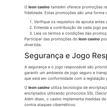
O
leon casino
também oferece promoções regu
fidelidade. Estas promoções são uma forma de
Verifique os requisitos de aposta antes
Entenda a contribuição de cada jogo par
Leia os termos e condições das promo
Participar das promoções do
leon casino
pod
divertida.
Segurança e Jogo Resp
A segurança e o jogo responsável são prior
garantir um ambiente de jogo seguro e transp
que está em conformidade com a legislação p
O
leon casino
utiliza tecnologia de encripta
encriptados utilizando protocolos SSL (Secur
Além disso, o casino implementa medidas de s
contra ataques cibernéticos.