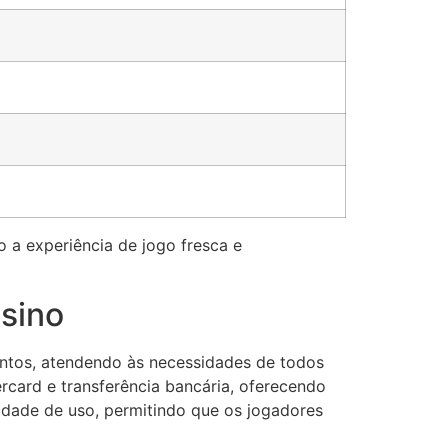
o a experiência de jogo fresca e
sino
ntos, atendendo às necessidades de todos
rcard e transferência bancária, oferecendo
lidade de uso, permitindo que os jogadores