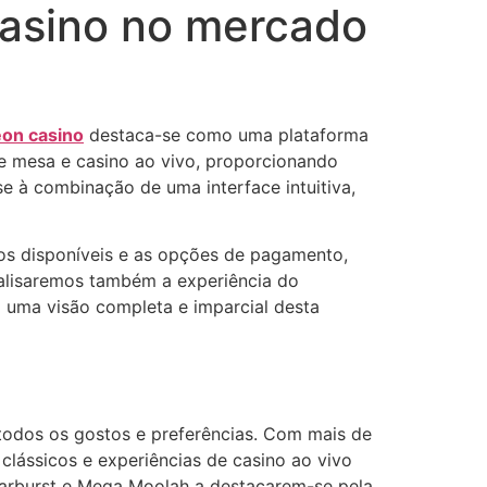
casino no mercado
eon casino
destaca-se como uma plataforma
de mesa e casino ao vivo, proporcionando
e à combinação de uma interface intuitiva,
os disponíveis e as opções de pagamento,
alisaremos também a experiência do
o uma visão completa e imparcial desta
 todos os gostos e preferências. Com mais de
clássicos e experiências de casino ao vivo
tarburst e Mega Moolah a destacarem-se pela