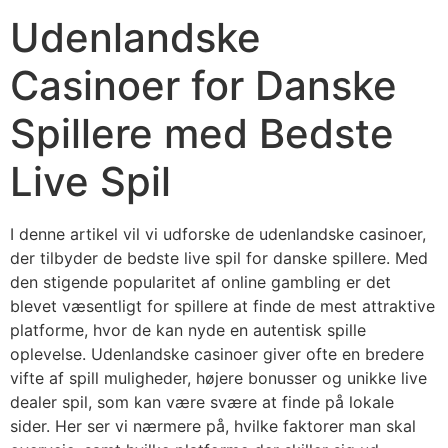
Udenlandske
Casinoer for Danske
Spillere med Bedste
Live Spil
I denne artikel vil vi udforske de udenlandske casinoer,
der tilbyder de bedste live spil for danske spillere. Med
den stigende popularitet af online gambling er det
blevet væsentligt for spillere at finde de mest attraktive
platforme, hvor de kan nyde en autentisk spille
oplevelse. Udenlandske casinoer giver ofte en bredere
vifte af spill muligheder, højere bonusser og unikke live
dealer spil, som kan være svære at finde på lokale
sider. Her ser vi nærmere på, hvilke faktorer man skal