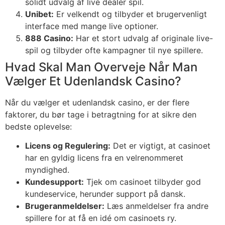
solidt udvalg af live dealer spil.
Unibet:
Er velkendt og tilbyder et brugervenligt
interface med mange live optioner.
888 Casino:
Har et stort udvalg af originale live-
spil og tilbyder ofte kampagner til nye spillere.
Hvad Skal Man Overveje Når Man
Vælger Et Udenlandsk Casino?
Når du vælger et udenlandsk casino, er der flere
faktorer, du bør tage i betragtning for at sikre den
bedste oplevelse:
Licens og Regulering:
Det er vigtigt, at casinoet
har en gyldig licens fra en velrenommeret
myndighed.
Kundesupport:
Tjek om casinoet tilbyder god
kundeservice, herunder support på dansk.
Brugeranmeldelser:
Læs anmeldelser fra andre
spillere for at få en idé om casinoets ry.