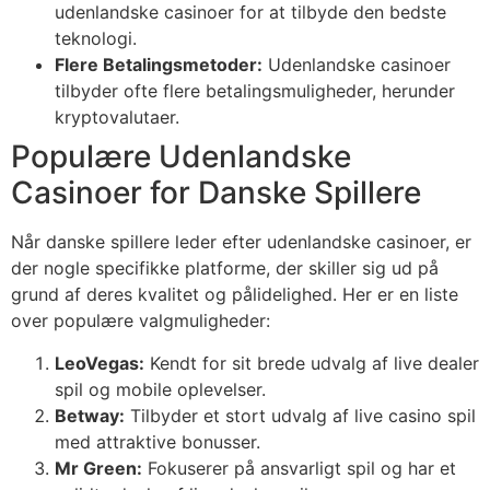
udenlandske casinoer for at tilbyde den bedste
teknologi.
Flere Betalingsmetoder:
Udenlandske casinoer
tilbyder ofte flere betalingsmuligheder, herunder
kryptovalutaer.
Populære Udenlandske
Casinoer for Danske Spillere
Når danske spillere leder efter udenlandske casinoer, er
der nogle specifikke platforme, der skiller sig ud på
grund af deres kvalitet og pålidelighed. Her er en liste
over populære valgmuligheder:
LeoVegas:
Kendt for sit brede udvalg af live dealer
spil og mobile oplevelser.
Betway:
Tilbyder et stort udvalg af live casino spil
med attraktive bonusser.
Mr Green:
Fokuserer på ansvarligt spil og har et