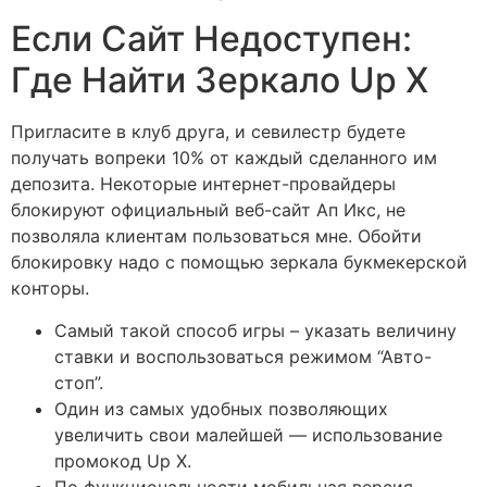
Если Сайт Недоступен:
Где Найти Зеркало Up X
Пригласите в клуб друга, и севилестр будете
получать вопреки 10% от каждый сделанного им
депозита. Некоторые интернет-провайдеры
блокируют официальный веб-сайт Ап Икс, не
позволяла клиентам пользоваться мне. Обойти
блокировку надо с помощью зеркала букмекерской
конторы.
Самый такой способ игры – указать величину
ставки и воспользоваться режимом “Авто-
стоп”.
Один из самых удобных позволяющих
увеличить свои малейшей — использование
промокод Up X.
По функциональности мобильная версия