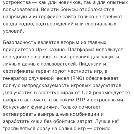
устройства — как дли новичков, так а для опытных
пользователей. Все эти бонусы отображаются
напрямую и интерфейсе сайта только не требуют
ввода кодов, подтверждений или специальных
условий.
Безопасность является вторым из главных
приоритетов Up-x казино. Платформа использует
передовые разработок шифрования для защиты
личных данных пользователей. Лицензии и
сертификаты гарантируют честность игр, а
генератор случайной чисел (RNG) обеспечивает
полную непредсказуемость игровых результатов.
Для участия в слот-турнирах от UpX рекомендуется
выбрать автоматы с высоким RTP и встроенными
бонусными функциями. Только помогает
активировать выигрышные комбинации и
заработать очки без обойтись затрат. Лучше не”
“распыляться сразу на больше игр — стоило