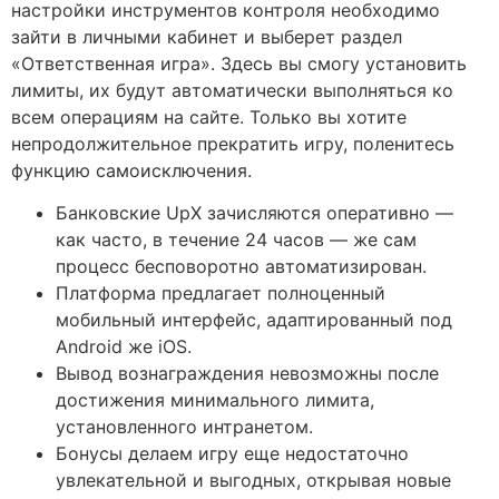
настройки инструментов контроля необходимо
зайти в личными кабинет и выберет раздел
«Ответственная игра». Здесь вы смогу установить
лимиты, их будут автоматически выполняться ко
всем операциям на сайте. Только вы хотите
непродолжительное прекратить игру, поленитесь
функцию самоисключения.
Банковские UpX зачисляются оперативно —
как часто, в течение 24 часов — же сам
процесс бесповоротно автоматизирован.
Платформа предлагает полноценный
мобильный интерфейс, адаптированный под
Android же iOS.
Вывод вознаграждения невозможны после
достижения минимального лимита,
установленного интранетом.
Бонусы делаем игру еще недостаточно
увлекательной и выгодных, открывая новые