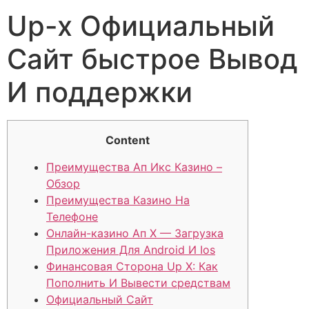
Up-x Официальный
Сайт быстрое Вывод
И поддержки
Content
Преимущества Ап Икс Казино –
Обзор
Преимущества Казино На
Телефоне
Онлайн-казино Ап Х — Загрузка
Приложения Для Android И Ios
Финансовая Сторона Up X: Как
Пополнить И Вывести средствам
Официальный Сайт