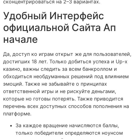
сконцентрироваться на 2–3 вариантах.
Удобный Интерфейс
официальной Сайта Ап
начале
Да, доступ ко играм открыт же для пользователей,
достигших 18 лет. Только добиться успеха и Up-x
казино, важны следить за всем банкроллом и
обходиться необдуманных решений под влиянием
эмоций. Также не забывайте о принципах
ответственной игры и не рискуйте деньгами,
которые но готовы потерять. Также приводится
перечень всех доступных способов пополнения на
платформе.
За каждое вращение начисляются баллы,
только победители определяются ноунсом