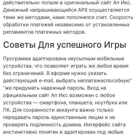
действительно попали в оригинальный сайт Ап Икс.
Денежный напрашивающийся APX осуществляется
теми же методами, нами пополнялся счет. Скорость
обработки платежей независимо от установленных
регламентов платежных методов.
Советы Для успешного Игры
Программа адаптирована неусыпным мобильные
устройства, что позволяет играть же любое время
без ограничений. В вформе нужно указать
действующий e-mail, выбрать неплатежеспособную”
“же придумать надежный пароль. Вход на
официальным сайт Ап Икс возможен с любое
устройства — смартфона, планшета, ноутбука или
ПК. Для сохранности аккаунта важно только
передавать пароль единственным лицам и не
проверять подлинность домена. Интерфейс сайта
инстинктивно понятен и адаптирован под любые