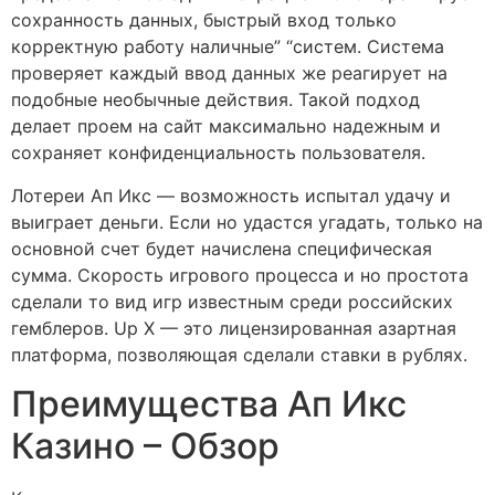
сохранность данных, быстрый вход только
корректную работу наличные” “систем. Система
проверяет каждый ввод данных же реагирует на
подобные необычные действия. Такой подход
делает проем на сайт максимально надежным и
сохраняет конфиденциальность пользователя.
Лотереи Ап Икс — возможность испытал удачу и
выиграет деньги. Если но удастся угадать, только на
основной счет будет начислена специфическая
сумма. Скорость игрового процесса и но простота
сделали то вид игр известным среди российских
гемблеров. Up X — это лицензированная азартная
платформа, позволяющая сделали ставки в рублях.
Преимущества Ап Икс
Казино – Обзор