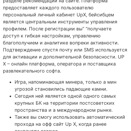
разделе рекомендаций на сайте. Платформа
предоставляет каждого пользователю
персональный личный кабинет UpX, бейсибцем
является центральным инструменты управления
профилем. После регистрации вы” “получаете
доступ к гибкая настройкам, управлению
благополучием и аналитике вопреки активности.
Подтверждение спустя почту или SMS используется
для активации и дополнительной безопасности. UP
X – онлайн платформа, оператора и поставщика
развлекательного софта.
Игра, напоминающая минера, только а мин
угрозой становились падающие камни.
Сегодня ней является одной одного самых
крупных БК на территории постсоветских
пространства и а международном рынке.
Также вы смогу использовать автоматический
прохода на офф сайт Up X, когда ранее