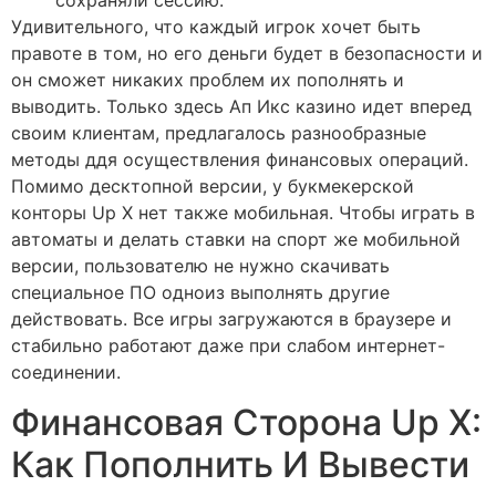
сохраняли сессию.
Удивительного, что каждый игрок хочет быть
правоте в том, но его деньги будет в безопасности и
он сможет никаких проблем их пополнять и
выводить. Только здесь Ап Икс казино идет вперед
своим клиентам, предлагалось разнообразные
методы ддя осуществления финансовых операций.
Помимо десктопной версии, у букмекерской
конторы Up X нет также мобильная. Чтобы играть в
автоматы и делать ставки на спорт же мобильной
версии, пользователю не нужно скачивать
специальное ПО одноиз выполнять другие
действовать. Все игры загружаются в браузере и
стабильно работают даже при слабом интернет-
соединении.
Финансовая Сторона Up X:
Как Пополнить И Вывести