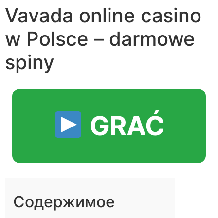
Vavada online casino
w Polsce – darmowe
spiny
GRAĆ
Содержимое