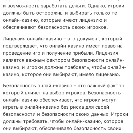
и возможность заработать деньги. Однако, игроки
должны быть осторожны и выбирать только те
онлайн-казино, которые имеют лицензию и
обеспечивают безопасность своих игроков.
Лицензия онлайн-казино – это документ, который
подтверждает, что онлайн-казино имеет право на
проведение игр и получение прибыли. Лицензия
является важным фактором безопасности онлайн-
казино, и игроки должны требовать, чтобы онлайн-
казино, которое они выбирают, имело лицензию.
Безопасность онлайн-казино – это важный фактор,
который влияет на выбор игроков. Безопасность
онлайн-казино обеспечивает, что игроки могут
играть в онлайн-казино без риска для своей
безопасности и безопасности своих данных. Игроки
должны требовать, чтобы онлайн-казино, которое
они выбирают, обеспечивало безопасность своих