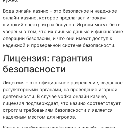
нужно.
Вода онлайн казино – это безопасное и надежное
онлайн-казино, которое предлагает игрокам
широкий спектр игр и бонусов. Игроки могут быть
уверены в том, что их личные данные и финансовые
операции безопасны, и что они имеют доступ к
надежной и проверенной системе безопасности.
Лицензия: гарантия
безопасности
Лицензия – это официальное разрешение, выданное
регуляторными органами, на проведение игорной
деятельности. В случае vodka онлайн казино,
лицензия подтверждает, что казино соответствует
строгим требованиям безопасности и является
надежным местом для игроков.
Когда вы выбираете vodka вход в онлайн-казино,