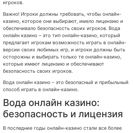
игроков.
Важно! Игроки должны требовать, чтобы онлайн-
казино, которое они выбирают, имело лицензию и
обеспечивало безопасность своих игроков. Вода
онлайн казино – это тип онлайн-казино, который
предлагает игрокам возможность играть в онлайн-
версии своих любимых игр, и игроки должны быть
осторожны и выбирать только те онлайн-казино,
которые имеют лицензию и обеспечивают
безопасность своих игроков.
Вода онлайн казино – это безопасный и прибыльный
способ играть в онлайн-казино.
Вода онлайн казино:
безопасность и лицензия
В последние годы онлайн-казино стали все более