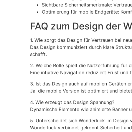
Sichtbare Sicherheitsmerkmale: Vertraue
Optimierung für mobile Endgeräte: Komfo
FAQ zum Design der W
1. Wie sorgt das Design für Vertrauen bei neu
Das Design kommuniziert durch klare Struktur
schafft.
2. Welche Rolle spielt die Nutzerführung für d
Eine intuitive Navigation reduziert Frust und 
3. Ist das Design auch auf mobilen Geräten 
Ja, die mobile Version ist optimiert und biete
4. Wie erzeugt das Design Spannung?
Dynamische Elemente wie animierte Banner un
5. Unterscheidet sich Wonderluck im Design 
Wonderluck verbindet gekonnt Sicherheit und