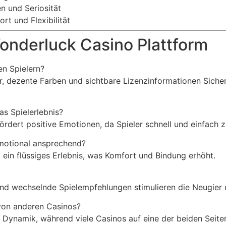
n und Seriosität
rt und Flexibilität
onderluck Casino Plattform
en Spielern?
, dezente Farben und sichtbare Lizenzinformationen Sicher
as Spielerlebnis?
fördert positive Emotionen, da Spieler schnell und einfach z
emotional ansprechend?
t ein flüssiges Erlebnis, was Komfort und Bindung erhöht.
d wechselnde Spielempfehlungen stimulieren die Neugier u
von anderen Casinos?
 Dynamik, während viele Casinos auf eine der beiden Seit