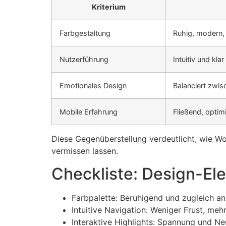
Kriterium
Farbgestaltung
Ruhig, modern, 
Nutzerführung
Intuitiv und klar
Emotionales Design
Balanciert zwi
Mobile Erfahrung
Fließend, optimi
Diese Gegenüberstellung verdeutlicht, wie Wo
vermissen lassen.
Checkliste: Design-El
Farbpalette: Beruhigend und zugleich a
Intuitive Navigation: Weniger Frust, meh
Interaktive Highlights: Spannung und Ne