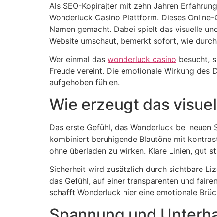
Als SEO-Kopiraịter mit zehn Jahren Erfahrun
Wonderluck Casino Plattform. Dieses Online-C
Namen gemacht. Dabei spielt das visuelle und 
Website umschaut, bemerkt sofort, wie durch 
Wer einmal das
wonderluck casino
besucht, s
Freude vereint. Die emotionale Wirkung des D
aufgehoben fühlen.
Wie erzeugt das visuel
Das erste Gefühl, das Wonderluck bei neuen Sp
kombiniert beruhigende Blautöne mit kontrast
ohne überladen zu wirken. Klare Linien, gut s
Sicherheit wird zusätzlich durch sichtbare L
das Gefühl, auf einer transparenten und faire
schafft Wonderluck hier eine emotionale Brüc
Spannung und Unterha