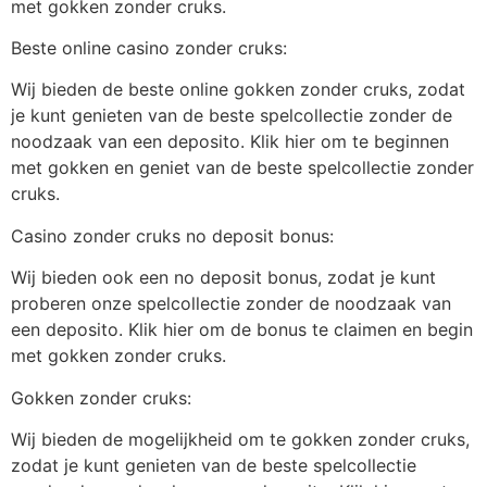
met gokken zonder cruks.
Beste online casino zonder cruks:
Wij bieden de beste online gokken zonder cruks, zodat
je kunt genieten van de beste spelcollectie zonder de
noodzaak van een deposito. Klik hier om te beginnen
met gokken en geniet van de beste spelcollectie zonder
cruks.
Casino zonder cruks no deposit bonus:
Wij bieden ook een no deposit bonus, zodat je kunt
proberen onze spelcollectie zonder de noodzaak van
een deposito. Klik hier om de bonus te claimen en begin
met gokken zonder cruks.
Gokken zonder cruks:
Wij bieden de mogelijkheid om te gokken zonder cruks,
zodat je kunt genieten van de beste spelcollectie