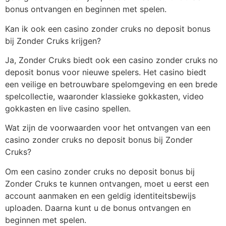
bonus ontvangen en beginnen met spelen.
Kan ik ook een casino zonder cruks no deposit bonus
bij Zonder Cruks krijgen?
Ja, Zonder Cruks biedt ook een casino zonder cruks no
deposit bonus voor nieuwe spelers. Het casino biedt
een veilige en betrouwbare spelomgeving en een brede
spelcollectie, waaronder klassieke gokkasten, video
gokkasten en live casino spellen.
Wat zijn de voorwaarden voor het ontvangen van een
casino zonder cruks no deposit bonus bij Zonder
Cruks?
Om een casino zonder cruks no deposit bonus bij
Zonder Cruks te kunnen ontvangen, moet u eerst een
account aanmaken en een geldig identiteitsbewijs
uploaden. Daarna kunt u de bonus ontvangen en
beginnen met spelen.