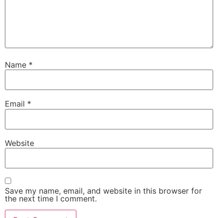
Name
*
Email
*
Website
Save my name, email, and website in this browser for
the next time I comment.