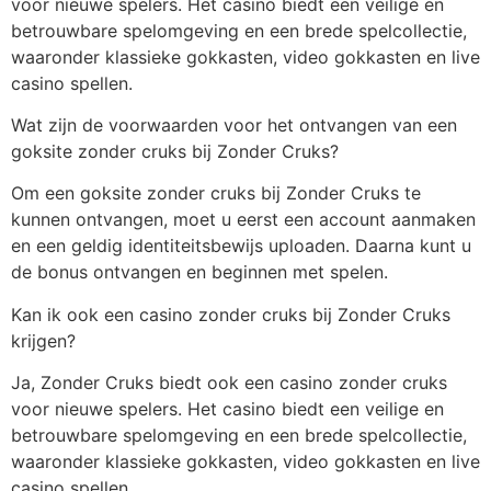
voor nieuwe spelers. Het casino biedt een veilige en
betrouwbare spelomgeving en een brede spelcollectie,
waaronder klassieke gokkasten, video gokkasten en live
casino spellen.
Wat zijn de voorwaarden voor het ontvangen van een
goksite zonder cruks bij Zonder Cruks?
Om een goksite zonder cruks bij Zonder Cruks te
kunnen ontvangen, moet u eerst een account aanmaken
en een geldig identiteitsbewijs uploaden. Daarna kunt u
de bonus ontvangen en beginnen met spelen.
Kan ik ook een casino zonder cruks bij Zonder Cruks
krijgen?
Ja, Zonder Cruks biedt ook een casino zonder cruks
voor nieuwe spelers. Het casino biedt een veilige en
betrouwbare spelomgeving en een brede spelcollectie,
waaronder klassieke gokkasten, video gokkasten en live
casino spellen.