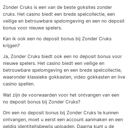
Zonder Cruks is een van de beste goksites zonder
cruks. Het casino biedt een brede spelcollectie, een
veilige en betrouwbare spelomgeving en een no deposit
bonus voor nieuwe spelers.
Kan ik ook een no deposit bonus bij Zonder Cruks
krijgen?
Ja, Zonder Cruks biedt ook een no deposit bonus voor
nieuwe spelers. Het casino biedt een veilige en
betrouwbare spelomgeving en een brede spelcollectie,
waaronder klassieke gokkasten, video gokkasten en live
casino spellen.
Wat zijn de voorwaarden voor het ontvangen van een
no deposit bonus bij Zonder Cruks?
Om een no deposit bonus bij Zonder Cruks te kunnen
ontvangen, moet u eerst een account aanmaken en een
geldig identiteitsbewijs uploaden. Daarna kunt u de